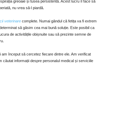
spirația greoaie și tusea persistentă. Acest lucru îl face să
periată, nu vrea să-l piardă.
cii veterinare
complete. Numai gândul că fetița va fi extrem
a determinat să găsim cea mai bună soluție. Este posibil ca
 bucura de activitățile obișnuite sau să prezinte semne de
ru.
și am început să cercetez fiecare dintre ele. Am verificat
 am căutat informații despre personalul medical și serviciile