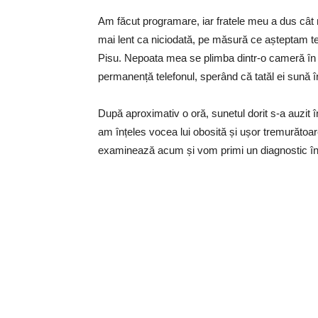
Am făcut programare, iar fratele meu a dus cât
mai lent ca niciodată, pe măsură ce așteptam te
Pisu. Nepoata mea se plimba dintr-o cameră în al
permanență telefonul, sperând că tatăl ei sună î
După aproximativ o oră, sunetul dorit s-a auzit în
am înțeles vocea lui obosită și ușor tremurătoar
examinează acum și vom primi un diagnostic în