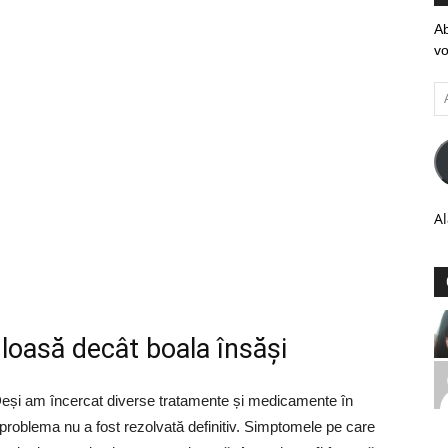
Ab
vo
Ad
em
Al
uloasă decât boala însăși
. Deși am încercat diverse tratamente și medicamente în
problema nu a fost rezolvată definitiv. Simptomele pe care