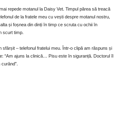
 mai repede motanul la Daisy Vet. Timpul părea să treacă
lefonul de la fratele meu cu vești despre motanul nostru,
ta și foșnea din dinți în timp ce scruta cu ochii în
n scurt timp.
 sfârșit – telefonul fratelui meu. Într-o clipă am răspuns și
e: “Am ajuns la clinică… Pisu este în siguranță. Doctorul îl
 curând”.