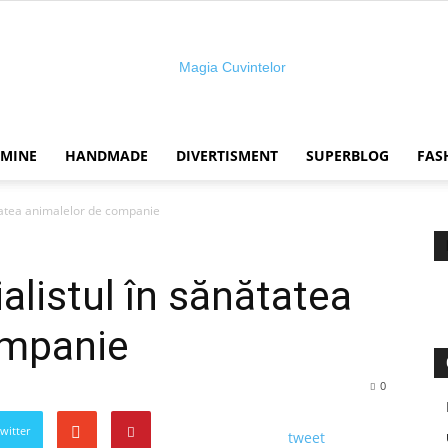
 MINE
HANDMADE
DIVERTISMENT
SUPERBLOG
FAS
Magia
ătatea animalelor de companie
alistul în sănătatea
cuvintelor
ompanie
0
Twitter
tweet