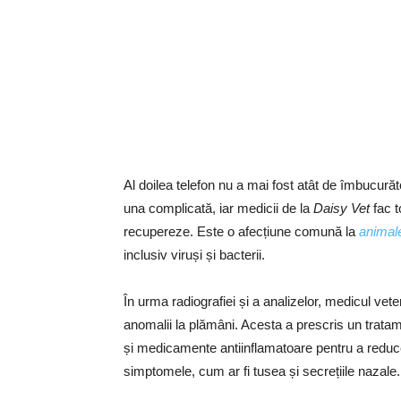
Al doilea telefon nu a mai fost atât de îmbucurăto
una complicată, iar medicii de la
Daisy Vet
fac t
recupereze. Este o afecțiune comună la
animal
inclusiv viruși și bacterii.
În urma radiografiei și a analizelor, medicul vete
anomalii la plămâni. Acesta a prescris un tratam
și medicamente antiinflamatoare pentru a reduce i
simptomele, cum ar fi tusea și secrețiile nazale.