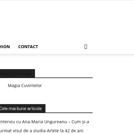
HION
CONTACT
Magia Cuvintelor
Magia Cuvintelor
Cele mai bune articole
Interviu cu Ana-Maria Ungureanu – Cum și-a
urmat visul de a studia Artele la 42 de ani