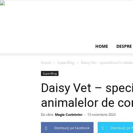
HOME
DESPRE
Acasă
SuperBlog
Daisy Vet – specialistul în săn
SuperBlog
Daisy Vet – speci
animalelor de c
De către
Magia Cuvintelor
-
13 noiembrie 2023
Distribuiți pe Facebook
Distribuiți pe 