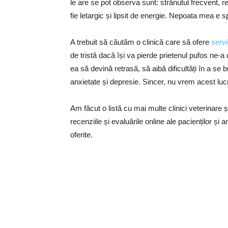
le are se pot observa sunt: strănutul frecvent, re
fie letargic și lipsit de energie. Nepoata mea e s
A trebuit să căutăm o clinică care să ofere
servi
de tristă dacă își va pierde prietenul pufos ne-
ea să devină retrasă, să aibă dificultăți în a se
anxietate și depresie. Sincer, nu vrem acest luc
Am făcut o listă cu mai multe clinici veterinare 
recenziile și evaluările online ale pacienților și
oferite.