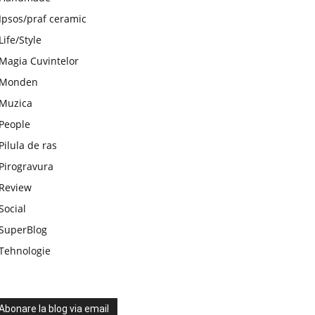
Ipsos/praf ceramic
Life/Style
Magia Cuvintelor
Monden
Muzica
People
Pilula de ras
Pirogravura
Review
Social
SuperBlog
Tehnologie
Abonare la blog via email