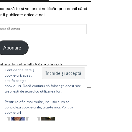
onează-te și vei primi notificări prin email când
r fi publicate articole noi.
resă
ail
Abonare
ătură-te celorlalți 53 de abonați.
Confidențialitate și
cookie-uri: acest
site folosește
Comunitate
cookie-uri. Dacă continui să folosești acest site
web, ești de acord cu utilizarea lor.
Pentru a afla mai multe, inclusiv cum să
controlezi cookie-urile, uită-te aici:
Politică
cookie-uri