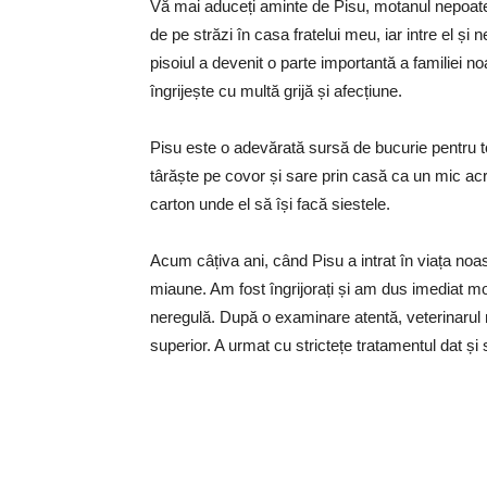
Vă mai aduceți aminte de Pisu, motanul nepoate
de pe străzi în casa fratelui meu, iar intre el ș
pisoiul a devenit o parte importantă a familiei no
îngrijește cu multă grijă și afecțiune.
Pisu este o adevărată sursă de bucurie pentru to
târăște pe covor și sare prin casă ca un mic ac
carton unde el să își facă siestele.
Acum câțiva ani, când Pisu a intrat în viața noa
miaune. Am fost îngrijorați și am dus imediat mo
neregulă. După o examinare atentă, veterinarul n
superior. A urmat cu strictețe tratamentul dat și 