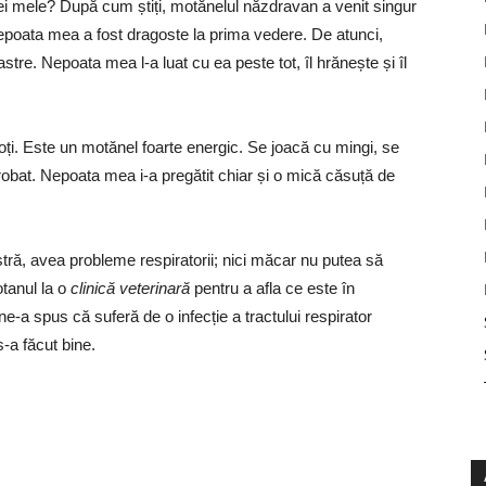
i mele? După cum știți, motănelul năzdravan a venit singur
i nepoata mea a fost dragoste la prima vedere. De atunci,
astre. Nepoata mea l-a luat cu ea peste tot, îl hrănește și îl
ți. Este un motănel foarte energic. Se joacă cu mingi, se
robat. Nepoata mea i-a pregătit chiar și o mică căsuță de
stră, avea probleme respiratorii; nici măcar nu putea să
tanul la o
clinică veterinară
pentru a afla ce este în
e-a spus că suferă de o infecție a tractului respirator
s-a făcut bine.