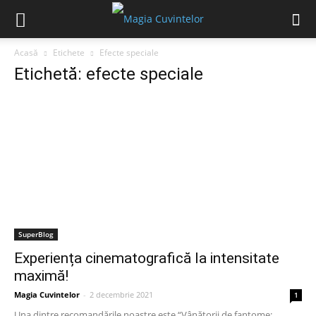
Acasă
Etichete
Efecte speciale
Etichetă: efecte speciale
SuperBlog
Experiența cinematografică la intensitate
maximă!
Magia Cuvintelor
-
2 decembrie 2021
1
Una dintre recomandările noastre este “Vânătorii de fantome: