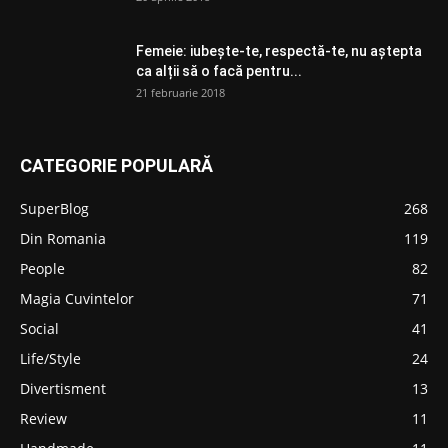
Femeie: iubește-te, respectă-te, nu aștepta
ca alții să o facă pentru...
21 februarie 2018
CATEGORIE POPULARĂ
SuperBlog
268
Din Romania
119
People
82
Magia Cuvintelor
71
Social
41
Life/Style
24
Divertisment
13
Review
11