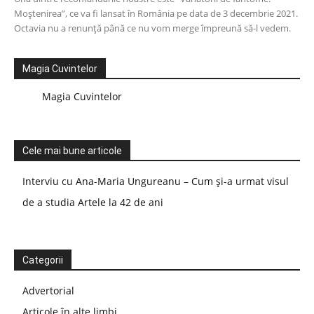
Moștenirea”, ce va fi lansat în România pe data de 3 decembrie 2021.
Octavia nu a renunță până ce nu vom merge împreună să-l vedem.
Magia Cuvintelor
Magia Cuvintelor
Cele mai bune articole
Interviu cu Ana-Maria Ungureanu – Cum și-a urmat visul
de a studia Artele la 42 de ani
Categorii
Advertorial
Articole în alte limbi