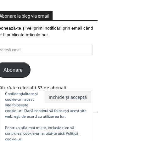
Abonare la blog via email
onează-te și vei primi notificări prin email când
r fi publicate articole noi.
resă
ail
Abonare
ătură-te celorlalți 53 de abonați.
Confidențialitate și
cookie-uri: acest
site folosește
Comunitate
cookie-uri. Dacă continui să folosești acest site
web, ești de acord cu utilizarea lor.
Pentru a afla mai multe, inclusiv cum să
controlezi cookie-urile, uită-te aici:
Politică
cookie-uri