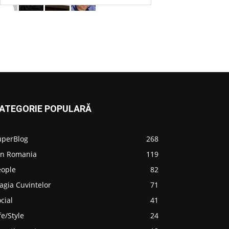
ATEGORIE POPULARĂ
uperBlog
268
in Romania
119
eople
82
agia Cuvintelor
71
cial
41
fe/Style
24