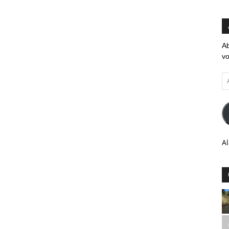
Ab
vo
Ad
em
Al