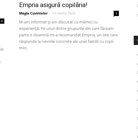
Empria asigură copilăria!
Magia Cuvintelor
-
10 martie 2023
1
0
M-am informat și am discutat cu mămici cu
experiență. Pe unul dintre grupurile din care făceam
parte o doamnă mi-a recomandat Empria, un site care
răspunde la nevoile concrete ale unei familii cu copii
mici.
ie.
r,