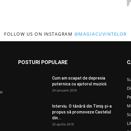
FOLLOW US ON INSTAGRAM
@MAGIACUVINTELOR
POSTURI POPULARE
C
Cum am scapat de depresia
S
puternica cu ajutorul muzicii.
D
24 ianuarie 2018
ru
P
M
Interviu. O tânără din Timiș și-a
propus să promoveze Castelul
So
din...
Li
20 aprilie 2018