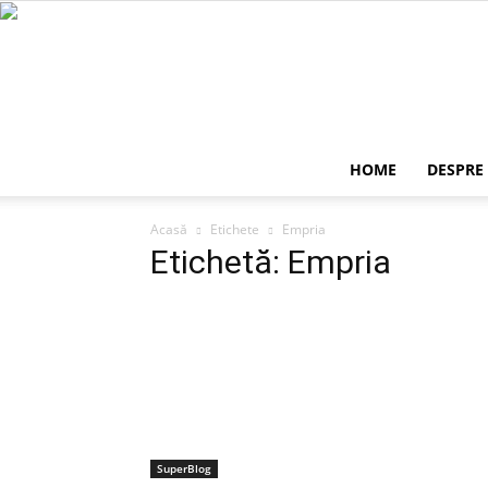
HOME
DESPRE
Acasă
Etichete
Empria
Etichetă: Empria
SuperBlog