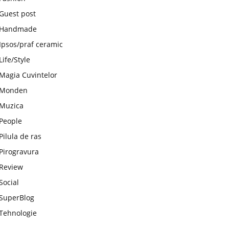
Guest post
Handmade
Ipsos/praf ceramic
Life/Style
Magia Cuvintelor
Monden
Muzica
People
Pilula de ras
Pirogravura
Review
Social
SuperBlog
Tehnologie