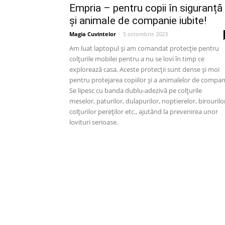
Empria – pentru copii în siguranță
și animale de companie iubite!
Magia Cuvintelor
-
5 octombrie 2023
Am luat laptopul și am comandat protecție pentru
colțurile mobilei pentru a nu se lovi în timp ce
explorează casa. Aceste protecții sunt dense și moi
pentru protejarea copiilor și a animalelor de compan
Se lipesc cu banda dublu-adezivă pe colțurile
meselor, paturilor, dulapurilor, noptierelor, birourilo
colțurilor pereților etc., ajutând la prevenirea unor
lovituri serioase.