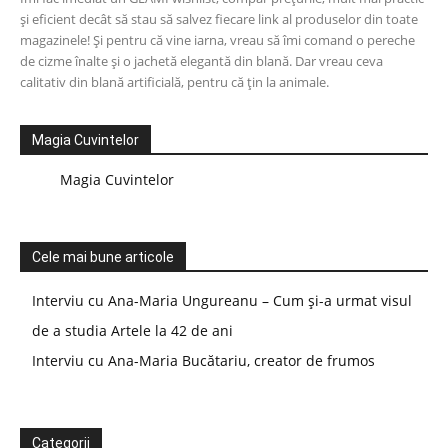
și eficient decât să stau să salvez fiecare link al produselor din toate
magazinele! Și pentru că vine iarna, vreau să îmi comand o pereche
de cizme înalte și o jachetă elegantă din blană. Dar vreau ceva
calitativ din blană artificială, pentru că țin la animale.
Magia Cuvintelor
Magia Cuvintelor
Cele mai bune articole
Interviu cu Ana-Maria Ungureanu – Cum și-a urmat visul
de a studia Artele la 42 de ani
Interviu cu Ana-Maria Bucătariu, creator de frumos
Categorii