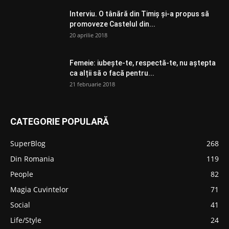
Interviu. O tânără din Timiș și-a propus să
promoveze Castelul din...
20 aprilie 2018
Femeie: iubește-te, respectă-te, nu aștepta
ca alții să o facă pentru...
21 februarie 2018
CATEGORIE POPULARĂ
SuperBlog
268
Din Romania
119
People
82
Magia Cuvintelor
71
Social
41
Life/Style
24