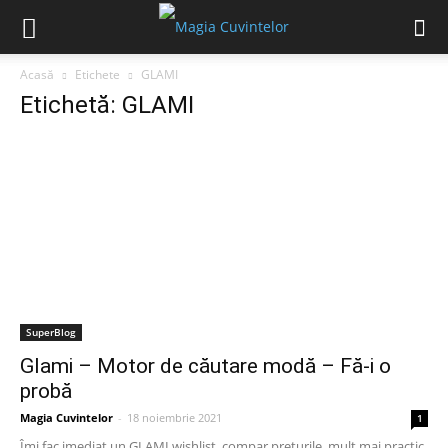
Acasă
Etichete
GLAMI
Etichetă: GLAMI
SuperBlog
Glami – Motor de căutare modă – Fă-i o
probă
Magia Cuvintelor
-
18 noiembrie 2021
1
Îmi fac imediat un GLAMI wishlist, compar prețurile, mult mai practic