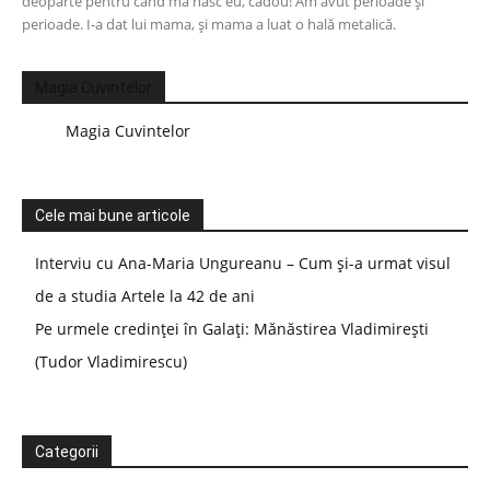
deoparte pentru când mă nasc eu, cadou! Am avut perioade și
perioade. I-a dat lui mama, și mama a luat o hală metalică.
Magia Cuvintelor
Magia Cuvintelor
Cele mai bune articole
Interviu cu Ana-Maria Ungureanu – Cum și-a urmat visul
de a studia Artele la 42 de ani
Pe urmele credinței în Galați: Mănăstirea Vladimirești
(Tudor Vladimirescu)
Categorii