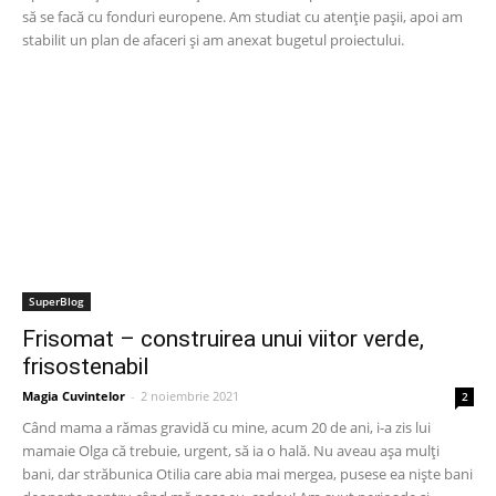
să se facă cu fonduri europene. Am studiat cu atenție pașii, apoi am
stabilit un plan de afaceri și am anexat bugetul proiectului.
SuperBlog
Frisomat – construirea unui viitor verde,
frisostenabil
Magia Cuvintelor
-
2 noiembrie 2021
2
Când mama a rămas gravidă cu mine, acum 20 de ani, i-a zis lui
mamaie Olga că trebuie, urgent, să ia o hală. Nu aveau așa mulți
bani, dar străbunica Otilia care abia mai mergea, pusese ea niște bani