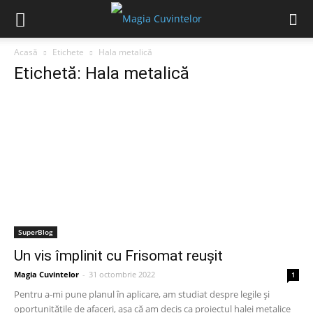
Acasă
Etichete
Hala metalică
Etichetă: Hala metalică
SuperBlog
Un vis împlinit cu Frisomat reușit
Magia Cuvintelor
-
31 octombrie 2022
1
Pentru a-mi pune planul în aplicare, am studiat despre legile și
oportunitățile de afaceri, așa că am decis ca proiectul halei metalice