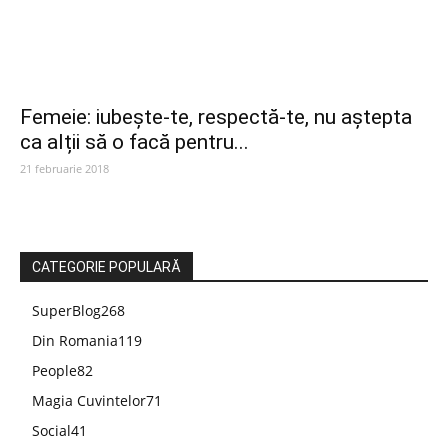
Femeie: iubește-te, respectă-te, nu aștepta
ca alții să o facă pentru...
21 februarie 2018
CATEGORIE POPULARĂ
SuperBlog
268
Din Romania
119
People
82
Magia Cuvintelor
71
Social
41