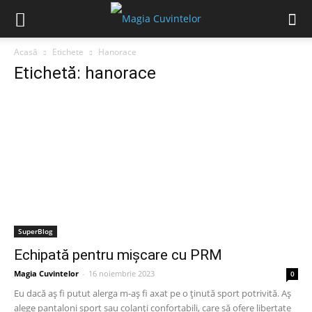
Acasă
Etichete
Hanorace
Etichetă: hanorace
SuperBlog
Echipată pentru mișcare cu PRM
Magia Cuvintelor
-
16 noiembrie 2023
0
Eu dacă aș fi putut alerga m-aș fi axat pe o ținută sport potrivită. Aș
alege pantaloni sport sau colanți confortabili, care să ofere libertate