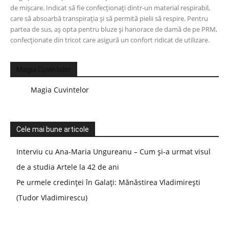
de mișcare. Indicat să fie confecționați dintr-un material respirabil,
care să absoarbă transpirația și să permită pielii să respire. Pentru
partea de sus, aș opta pentru bluze și hanorace de damă de pe PRM,
confecționate din tricot care asigură un confort ridicat de utilizare.
Magia Cuvintelor
Magia Cuvintelor
Cele mai bune articole
Interviu cu Ana-Maria Ungureanu – Cum și-a urmat visul
de a studia Artele la 42 de ani
Pe urmele credinței în Galați: Mănăstirea Vladimirești
(Tudor Vladimirescu)