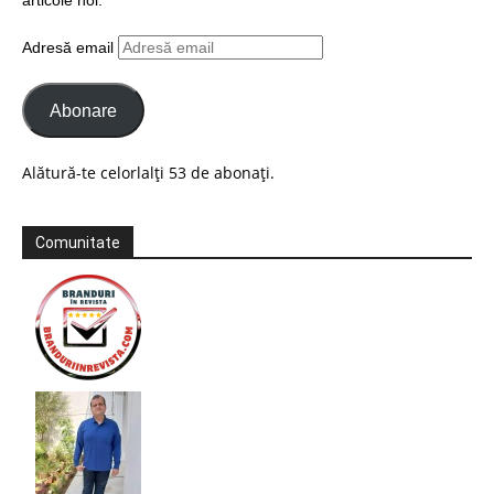
articole noi.
Adresă email
Abonare
Alătură-te celorlalți 53 de abonați.
Comunitate