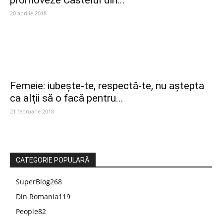
promoveze Castelul din...
20 aprilie 2018
Femeie: iubește-te, respectă-te, nu aștepta
ca alții să o facă pentru...
21 februarie 2018
CATEGORIE POPULARĂ
SuperBlog
268
Din Romania
119
People
82