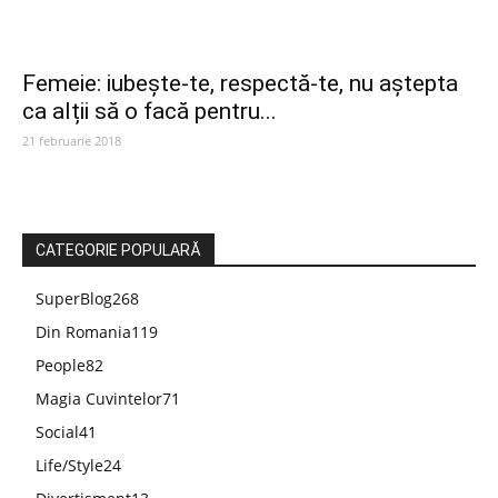
Femeie: iubește-te, respectă-te, nu aștepta
ca alții să o facă pentru...
21 februarie 2018
CATEGORIE POPULARĂ
SuperBlog
268
Din Romania
119
People
82
Magia Cuvintelor
71
Social
41
Life/Style
24