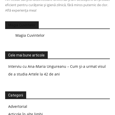
eficient pentru curățenie și igienă zilnică, fără miros puternic de clor.
Află experiența mea!
Magia Cuvintelor
Magia Cuvintelor
Cele mai bune articole
Interviu cu Ana-Maria Ungureanu – Cum și-a urmat visul
de a studia Artele la 42 de ani
Categorii
Advertorial
Articole în alte limbi