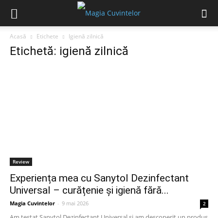
Acasă
Etichete
Igienă zilnică
Etichetă: igienă zilnică
Review
Experiența mea cu Sanytol Dezinfectant
Universal – curățenie și igienă fără...
Magia Cuvintelor
-
9 mai 2026
2
Am testat Sanytol Dezinfectant Universal și am descoperit un produs