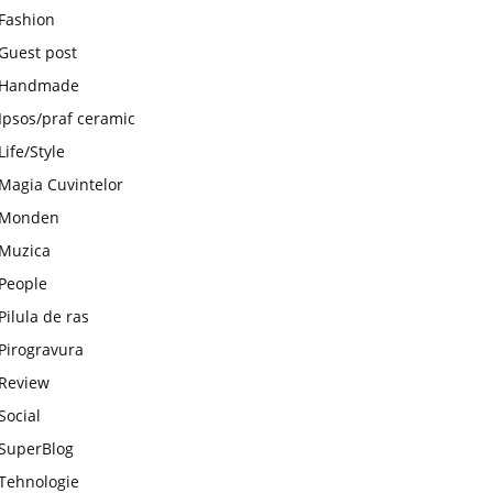
Fashion
Guest post
Handmade
Ipsos/praf ceramic
Life/Style
Magia Cuvintelor
Monden
Muzica
People
Pilula de ras
Pirogravura
Review
Social
SuperBlog
Tehnologie