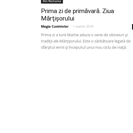
Din Romania
Prima zi de primăvară. Ziua
Mărţişorului
Magia Cuvintelor
-
1 martie 2018
Prima zi a lunii Martie aduce o serie de obiceiuri și
tradiții ale Mărţişorului. Este o sărbătoare legată de
sfârșitul iernii și începutul unui nou ciclu de viață.