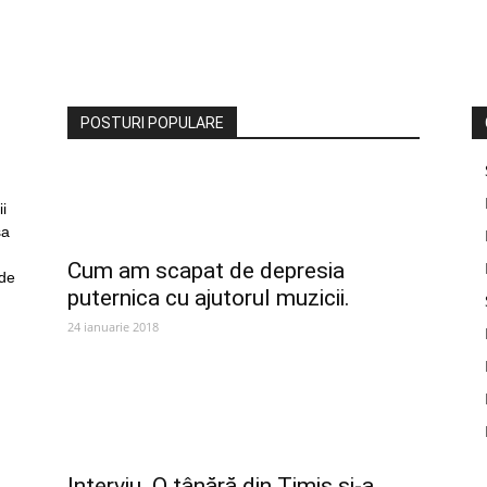
POSTURI POPULARE
i
sa
Cum am scapat de depresia
 de
puternica cu ajutorul muzicii.
24 ianuarie 2018
Interviu. O tânără din Timiș și-a