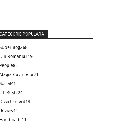
CATEGORIE POPULARĂ
SuperBlog
268
Din Romania
119
People
82
Magia Cuvintelor
71
Social
41
Life/Style
24
Divertisment
13
Review
11
Handmade
11