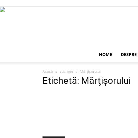
HOME
DESPRE
Acasă
Etichete
Mărţişorului
Etichetă: Mărţişorului