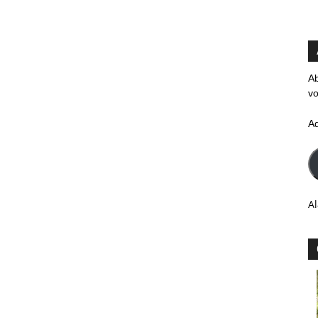
Ab
vo
A
Al