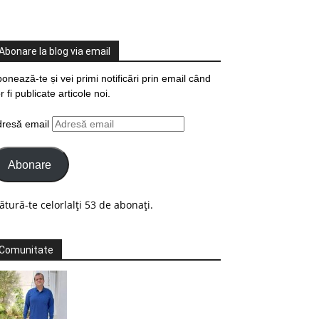
Abonare la blog via email
onează-te și vei primi notificări prin email când
r fi publicate articole noi.
dresă email
Abonare
ătură-te celorlalți 53 de abonați.
Comunitate