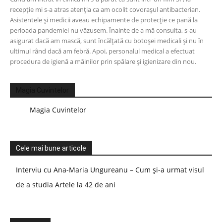
recepție mi s-a atras atenția ca am ocolit covorașul antibacterian.
Asistentele și medicii aveau echipamente de protecție ce pană la
perioada pandemiei nu văzusem. Înainte de a mă consulta, s-au
asigurat dacă am mască, sunt încălțată cu botoșei medicali și nu în
ultimul rând dacă am febră. Apoi, personalul medical a efectuat
procedura de igienă a mâinilor prin spălare și igienizare din nou.
Magia Cuvintelor
Magia Cuvintelor
Cele mai bune articole
Interviu cu Ana-Maria Ungureanu – Cum și-a urmat visul
de a studia Artele la 42 de ani