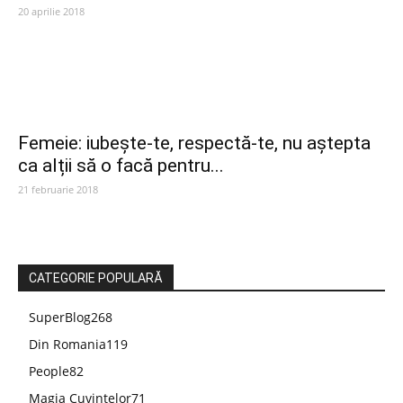
20 aprilie 2018
Femeie: iubește-te, respectă-te, nu aștepta
ca alții să o facă pentru...
21 februarie 2018
CATEGORIE POPULARĂ
SuperBlog
268
Din Romania
119
People
82
Magia Cuvintelor
71