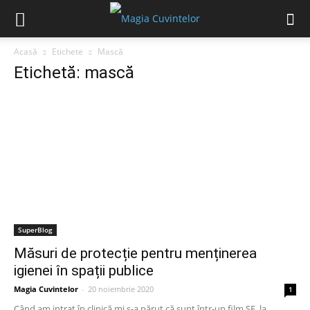
Acasă
Etichete
Mască
Etichetă: mască
SuperBlog
Măsuri de protecție pentru menținerea
igienei în spații publice
Magia Cuvintelor
-
20 noiembrie 2020
1
Când am intrat în clinică mi s-a părut că sunt într-un film SF, la