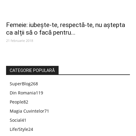
Femeie: iubește-te, respectă-te, nu aștepta
ca alții să o facă pentru...
21 februarie 2018
CATEGORIE POPULARĂ
SuperBlog
268
Din Romania
119
People
82
Magia Cuvintelor
71
Social
41
Life/Style
24