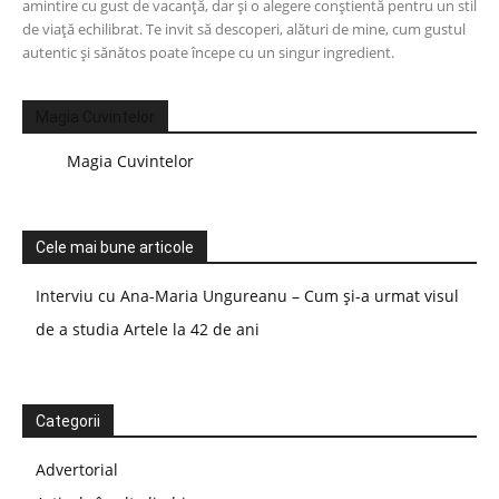
amintire cu gust de vacanță, dar și o alegere conștientă pentru un stil
de viață echilibrat. Te invit să descoperi, alături de mine, cum gustul
autentic și sănătos poate începe cu un singur ingredient.
Magia Cuvintelor
Magia Cuvintelor
Cele mai bune articole
Interviu cu Ana-Maria Ungureanu – Cum și-a urmat visul
de a studia Artele la 42 de ani
Categorii
Advertorial