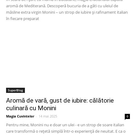
aromă de Mediterană. Descoperă bucuria de a găti cu uleiul de
măsline extra virgin Monini – un strop de iubire și rafinament italian
în fiecare preparat
SuperBlog
Aromă de vară, gust de iubire: călătorie
culinară cu Monini
Magia Cuvintelor
-
14 mai 2025
0
Pentru mine, Monini nu e doar un ulei - e un strop de soare italian
care transformă o rețetă simplă într-o experiență de neuitat. E ca o