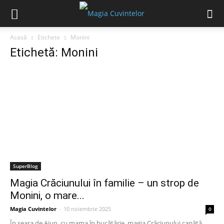
Acasă
Etichete
Monini
Etichetă: Monini
SuperBlog
Magia Crăciunului în familie – un strop de
Monini, o mare...
Magia Cuvintelor
-
10 noiembrie 2025
0
În seara de Ajun, cu mama în bucătărie, magia Crăciunului capătă