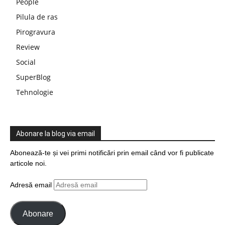
People
Pilula de ras
Pirogravura
Review
Social
SuperBlog
Tehnologie
Abonare la blog via email
Abonează-te și vei primi notificări prin email când vor fi publicate
articole noi.
Adresă email
Abonare