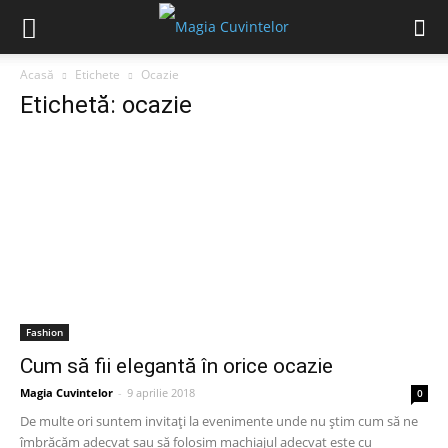
Acasă
Etichete
Ocazie
Etichetă: ocazie
Fashion
Cum să fii elegantă în orice ocazie
Magia Cuvintelor
-
9 aprilie 2018
0
De multe ori suntem invitați la evenimente unde nu știm cum să ne
îmbrăcăm adecvat sau să folosim machiajul adecvat este cu