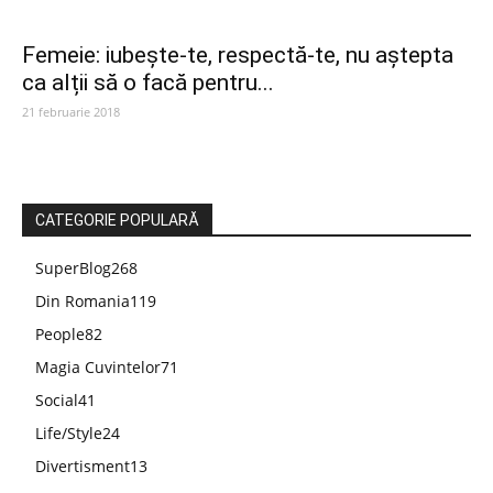
Femeie: iubește-te, respectă-te, nu aștepta
ca alții să o facă pentru...
21 februarie 2018
CATEGORIE POPULARĂ
SuperBlog
268
Din Romania
119
People
82
Magia Cuvintelor
71
Social
41
Life/Style
24
Divertisment
13