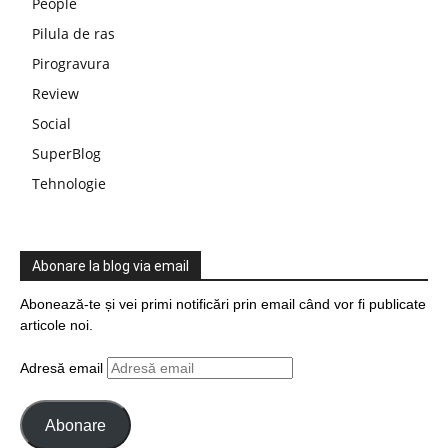
People
Pilula de ras
Pirogravura
Review
Social
SuperBlog
Tehnologie
Abonare la blog via email
Abonează-te și vei primi notificări prin email când vor fi publicate
articole noi.
Adresă email
Abonare