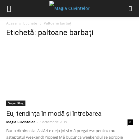
Acasă
Etichete
Paltoane barbați
Etichetă: paltoane barbați
SuperBlog
Eu, tendința în modă și întrebarea
Magia Cuvintelor
-
3 octombrie 2019
0
Buna dimineata! Astăzi e deja joi și mă pregatesc pentru mult
așteptatul weekend! Yippee! Mă bucur că weekendul se apropie