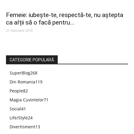
Femeie: iubește-te, respectă-te, nu aștepta
ca alții să o facă pentru...
21 februarie 2018
CATEGORIE POPULARĂ
SuperBlog
268
Din Romania
119
People
82
Magia Cuvintelor
71
Social
41
Life/Style
24
Divertisment
13