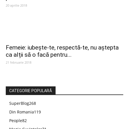
20 aprilie 2018
Femeie: iubește-te, respectă-te, nu aștepta
ca alții să o facă pentru...
21 februarie 2018
CATEGORIE POPULARĂ
SuperBlog
268
Din Romania
119
People
82