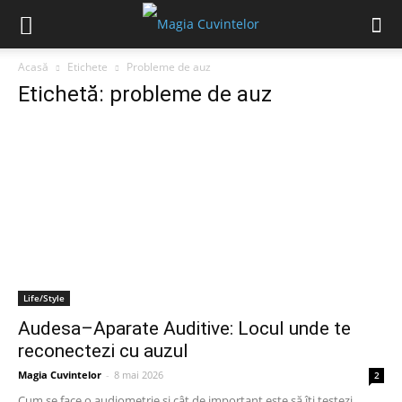
Acasă
Etichete
Probleme de auz
Etichetă: probleme de auz
Life/Style
Audesa–Aparate Auditive: Locul unde te
reconectezi cu auzul
Magia Cuvintelor
-
8 mai 2026
2
Cum se face o audiometrie și cât de important este să îți testezi