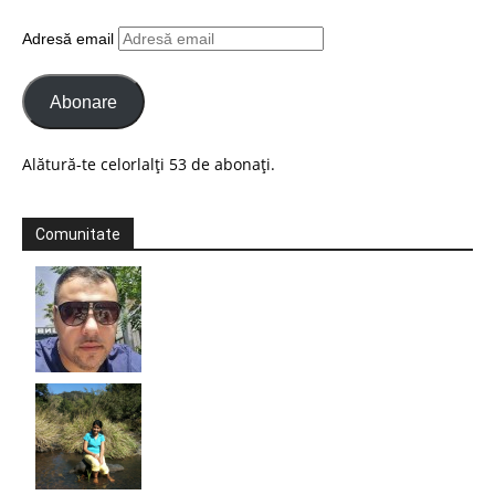
Adresă email
Abonare
Alătură-te celorlalți 53 de abonați.
Comunitate