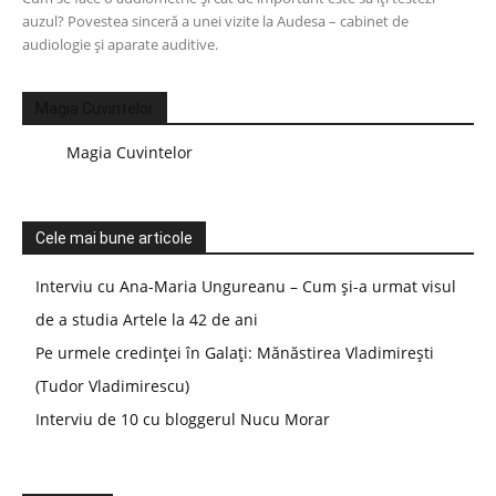
auzul? Povestea sinceră a unei vizite la Audesa – cabinet de
audiologie și aparate auditive.
Magia Cuvintelor
Magia Cuvintelor
Cele mai bune articole
Interviu cu Ana-Maria Ungureanu – Cum și-a urmat visul
de a studia Artele la 42 de ani
Pe urmele credinței în Galați: Mănăstirea Vladimirești
(Tudor Vladimirescu)
Interviu de 10 cu bloggerul Nucu Morar