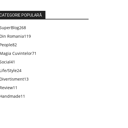
CATEGORIE POPULARĂ
SuperBlog
268
Din Romania
119
People
82
Magia Cuvintelor
71
Social
41
Life/Style
24
Divertisment
13
Review
11
Handmade
11