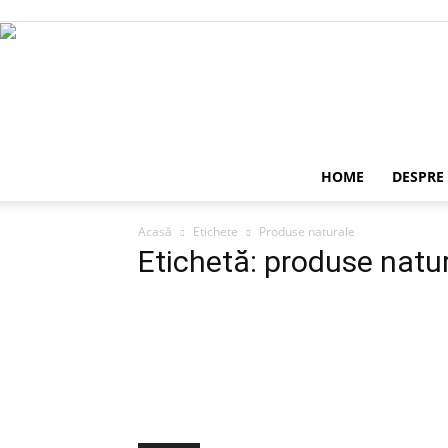
HOME
DESPRE
Acasă
Etichete
Produse naturale
Etichetă: produse natu