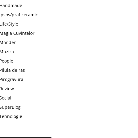
Handmade
Ipsos/praf ceramic
Life/Style
Magia Cuvintelor
Monden
Muzica
People
Pilula de ras
Pirogravura
Review
Social
SuperBlog
Tehnologie