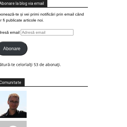
Abonare la blog via email
onează-te și vei primi notificări prin email când
r fi publicate articole noi.
dresă email
Abonare
ătură-te celorlalți 53 de abonați.
Comunitate