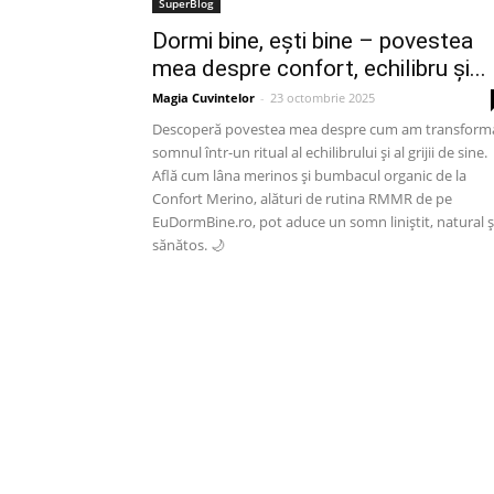
SuperBlog
Dormi bine, ești bine – povestea
mea despre confort, echilibru și...
Magia Cuvintelor
-
23 octombrie 2025
Descoperă povestea mea despre cum am transform
somnul într-un ritual al echilibrului și al grijii de sine.
Află cum lâna merinos și bumbacul organic de la
Confort Merino, alături de rutina RMMR de pe
EuDormBine.ro, pot aduce un somn liniștit, natural ș
sănătos. 🌙