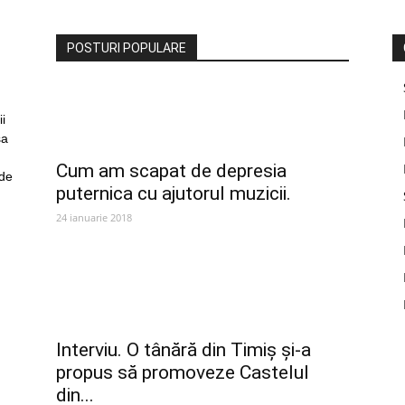
POSTURI POPULARE
i
sa
Cum am scapat de depresia
 de
puternica cu ajutorul muzicii.
24 ianuarie 2018
Interviu. O tânără din Timiș și-a
propus să promoveze Castelul
din...