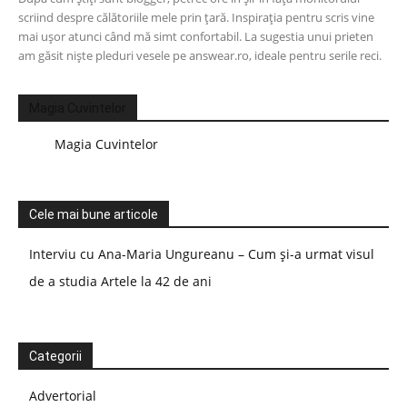
scriind despre călătoriile mele prin țară. Inspirația pentru scris vine
mai ușor atunci când mă simt confortabil. La sugestia unui prieten
am găsit niște pleduri vesele pe answear.ro, ideale pentru serile reci.
Magia Cuvintelor
Magia Cuvintelor
Cele mai bune articole
Interviu cu Ana-Maria Ungureanu – Cum și-a urmat visul
de a studia Artele la 42 de ani
Categorii
Advertorial