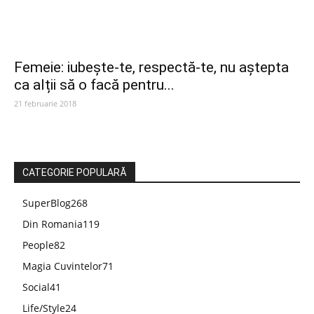
Femeie: iubește-te, respectă-te, nu aștepta
ca alții să o facă pentru...
21 februarie 2018
CATEGORIE POPULARĂ
SuperBlog
268
Din Romania
119
People
82
Magia Cuvintelor
71
Social
41
Life/Style
24