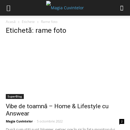
Acasă
Etichete
Rame foto
Etichetă: rame foto
SuperBlog
Vibe de toamnă – Home & Lifestyle cu
Answear
Magia Cuvintelor
-
5 octombrie 2022
2
După cum știți sunt blogger, petrec ore în șir în fața monitorului