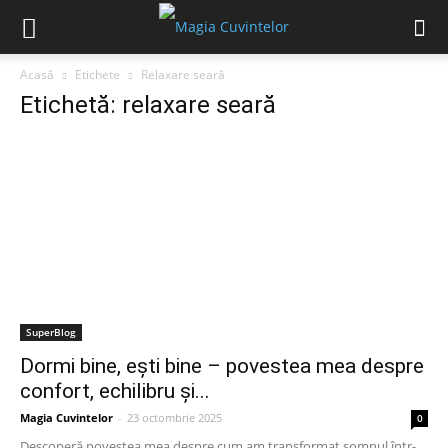
Acasă
Etichete
Relaxare seară
Etichetă: relaxare seară
SuperBlog
Dormi bine, ești bine – povestea mea despre
confort, echilibru și...
Magia Cuvintelor
-
23 octombrie 2025
0
Descoperă povestea mea despre cum am transformat somnul într-