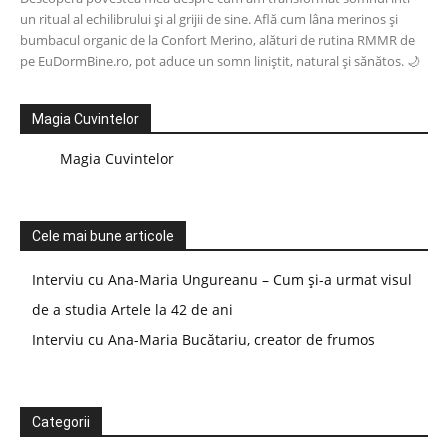
un ritual al echilibrului și al grijii de sine. Află cum lâna merinos și
bumbacul organic de la Confort Merino, alături de rutina RMMR de
pe EuDormBine.ro, pot aduce un somn liniștit, natural și sănătos. 🌙
Magia Cuvintelor
Magia Cuvintelor
Cele mai bune articole
Interviu cu Ana-Maria Ungureanu – Cum și-a urmat visul
de a studia Artele la 42 de ani
Interviu cu Ana-Maria Bucătariu, creator de frumos
Categorii