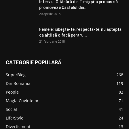
Interviu. O tânără din Timiș și-a propus să
promoveze Castelul din...
20 aprilie 2018
Femeie: iubește-te, respectă-te, nu aștepta
ca alții să o facă pentru...
21 februarie 2018
CATEGORIE POPULARĂ
SuperBlog
268
Din Romania
119
People
82
Magia Cuvintelor
71
Social
41
Life/Style
24
Divertisment
13