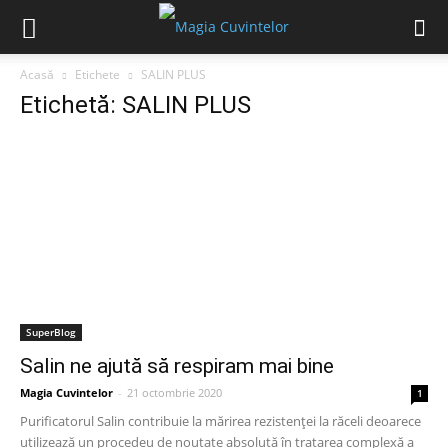
Acasă
Etichete
SALIN PLUS
Etichetă: SALIN PLUS
SuperBlog
Salin ne ajută să respiram mai bine
Magia Cuvintelor
-
21 octombrie 2020
1
Purificatorul Salin contribuie la mărirea rezistenței la răceli deoarece
utilizează un procedeu de noutate absolută în tratarea complexă a