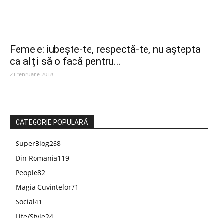
Femeie: iubește-te, respectă-te, nu aștepta
ca alții să o facă pentru...
21 februarie 2018
CATEGORIE POPULARĂ
SuperBlog
268
Din Romania
119
People
82
Magia Cuvintelor
71
Social
41
Life/Style
24