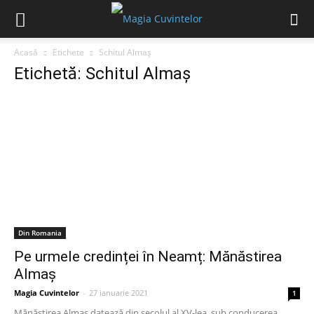
Acasă
Etichete
Schitul Almaș
Etichetă: Schitul Almaș
Din Romania
Pe urmele credinței în Neamț: Mănăstirea
Almaș
Magia Cuvintelor
-
27 ianuarie 2021
1
Mănăstirea Almaș datează din secolul al XV-lea, sub conducerea