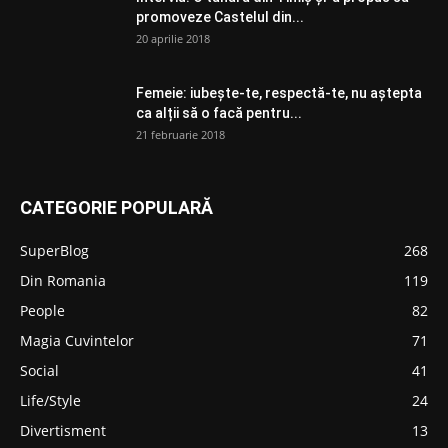
promoveze Castelul din...
20 aprilie 2018
Femeie: iubește-te, respectă-te, nu aștepta
ca alții să o facă pentru...
21 februarie 2018
CATEGORIE POPULARĂ
SuperBlog
268
Din Romania
119
People
82
Magia Cuvintelor
71
Social
41
Life/Style
24
Divertisment
13