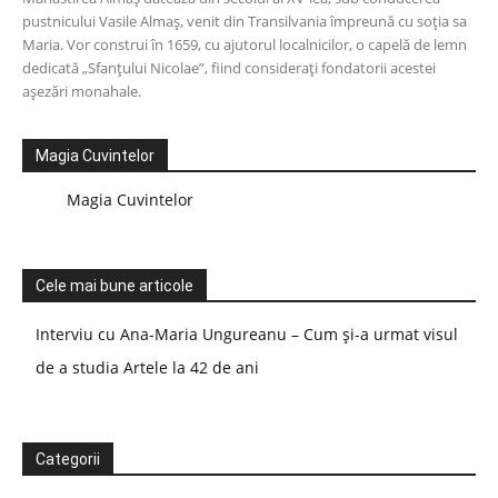
pustnicului Vasile Almaș, venit din Transilvania împreună cu soția sa
Maria. Vor construi în 1659, cu ajutorul localnicilor, o capelă de lemn
dedicată „Sfanțului Nicolae”, fiind considerați fondatorii acestei
așezări monahale.
Magia Cuvintelor
Magia Cuvintelor
Cele mai bune articole
Interviu cu Ana-Maria Ungureanu – Cum și-a urmat visul
de a studia Artele la 42 de ani
Categorii