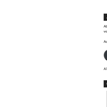
Ab
vo
A
Al