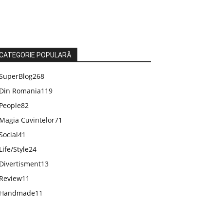
CATEGORIE POPULARĂ
SuperBlog
268
Din Romania
119
People
82
Magia Cuvintelor
71
Social
41
Life/Style
24
Divertisment
13
Review
11
Handmade
11