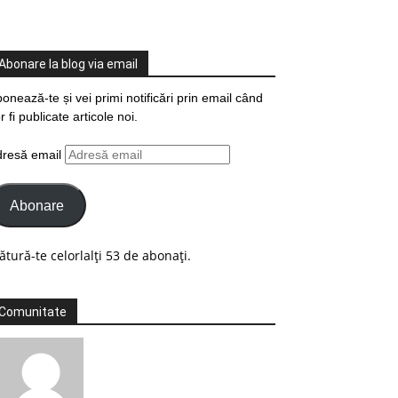
Abonare la blog via email
onează-te și vei primi notificări prin email când
r fi publicate articole noi.
dresă email
Abonare
ătură-te celorlalți 53 de abonați.
Comunitate