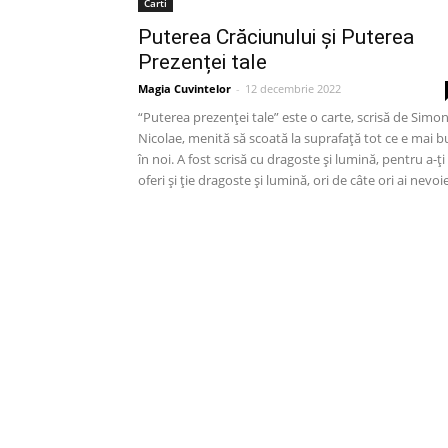
Carti
Puterea Crăciunului și Puterea
Prezenței tale
Magia Cuvintelor
-
12 decembrie 2022
“Puterea prezenței tale” este o carte, scrisă de Simo
Nicolae, menită să scoată la suprafaţă tot ce e mai 
în noi. A fost scrisă cu dragoste şi lumină, pentru a-ţi
oferi şi ţie dragoste şi lumină, ori de câte ori ai nevoie