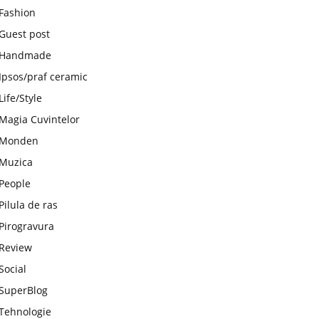
Fashion
Guest post
Handmade
Ipsos/praf ceramic
Life/Style
Magia Cuvintelor
Monden
Muzica
People
Pilula de ras
Pirogravura
Review
Social
SuperBlog
Tehnologie