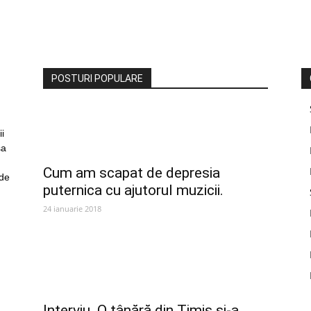
POSTURI POPULARE
i
sa
Cum am scapat de depresia
 de
puternica cu ajutorul muzicii.
24 ianuarie 2018
Interviu. O tânără din Timiș și-a