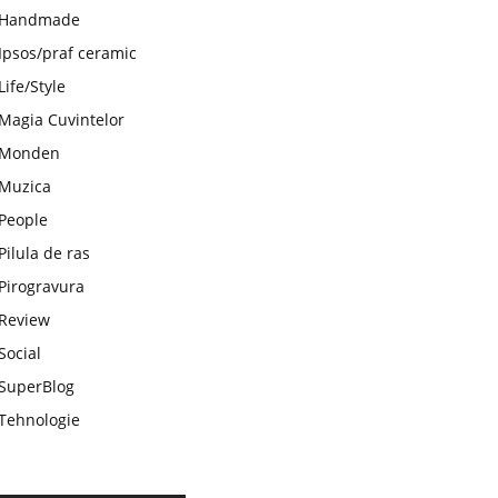
Handmade
Ipsos/praf ceramic
Life/Style
Magia Cuvintelor
Monden
Muzica
People
Pilula de ras
Pirogravura
Review
Social
SuperBlog
Tehnologie