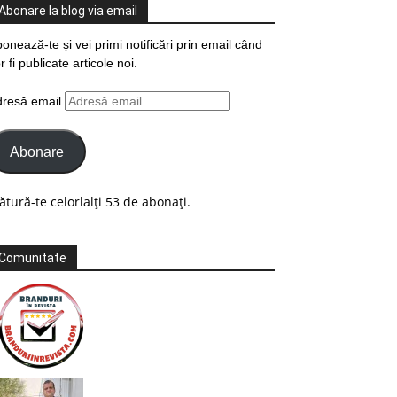
Abonare la blog via email
onează-te și vei primi notificări prin email când
r fi publicate articole noi.
dresă email
Abonare
ătură-te celorlalți 53 de abonați.
Comunitate