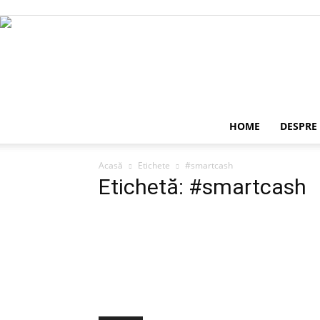
HOME
DESPRE
Acasă
Etichete
#smartcash
Etichetă: #smartcash