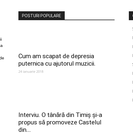
POSTURI POPULARE
i
sa
Cum am scapat de depresia
 de
puternica cu ajutorul muzicii.
24 ianuarie 2018
Interviu. O tânără din Timiș și-a
propus să promoveze Castelul
din...