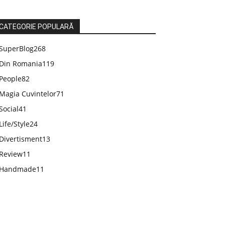
CATEGORIE POPULARĂ
SuperBlog
268
Din Romania
119
People
82
Magia Cuvintelor
71
Social
41
Life/Style
24
Divertisment
13
Review
11
Handmade
11