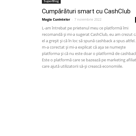
SuperBlog
Cumpărături smart cu CashClub
Magia Cuvintelor
-
7 noiembrie 2022
L-am întrebat pe prietenul meu ce platformă îmi
recomandă și mi-a sugerat CashClub, eu am crezut c
el a greșit și că în loc să spună cashback a spus altfel.
m-a corectat și mi-a explicat că așa se numește
platforma și că nu este doar o platformă de cashbac
Este o platformă care se bazează pe marketing afilia
care ajută utilizatorii să-și crească economiile.