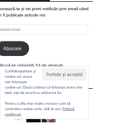
onează-te și vei primi notificări prin email când
r fi publicate articole noi.
resă
ail
Abonare
ătură-te celorlalți 53 de abonați.
Confidențialitate și
cookie-uri: acest
site folosește
Comunitate
cookie-uri. Dacă continui să folosești acest site
web, ești de acord cu utilizarea lor.
Pentru a afla mai multe, inclusiv cum să
controlezi cookie-urile, uită-te aici:
Politică
cookie-uri