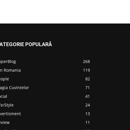
ATEGORIE POPULARĂ
uperBlog
268
in Romania
119
eople
82
agia Cuvintelor
71
cial
41
fe/Style
24
ivertisment
13
eview
11