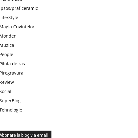
Ipsos/praf ceramic
Life/Style
Magia Cuvintelor
Monden
Muzica
People
Pilula de ras
Pirogravura
Review
Social
SuperBlog
Tehnologie
Abonare la blog via email