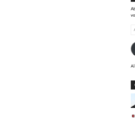
Ab
vo
Ad
em
Al