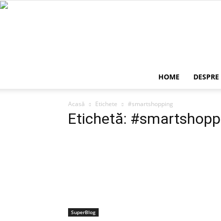
HOME
DESPRE
Acasă
Etichete
#smartshopping
Etichetă: #smartshopp
SuperBlog