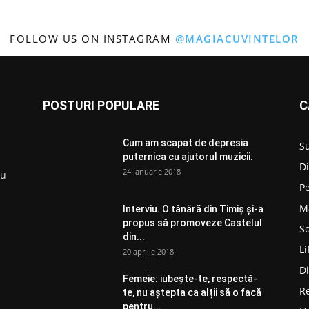
FOLLOW US ON INSTAGRAM
@MAGIACUVINTELOR
POSTURI POPULARE
C
Cum am scapat de depresia
S
puternica cu ajutorul muzicii.
D
24 ianuarie 2018
ru
P
M
Interviu. O tânără din Timiș și-a
propus să promoveze Castelul
So
din...
Li
20 aprilie 2018
D
Femeie: iubește-te, respectă-
R
te, nu aștepta ca alții să o facă
pentru...