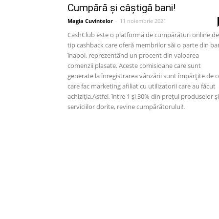
Cumpără și câștigă bani!
Magia Cuvintelor
-
11 noiembrie 2021
CashClub este o platformă de cumpărături online de
tip cashback care oferă membrilor săi o parte din ba
înapoi, reprezentând un procent din valoarea
comenzii plasate. Aceste comisioane care sunt
generate la înregistrarea vânzării sunt împărțite de c
care fac marketing afiliat cu utilizatorii care au făcut
achiziția.Astfel, între 1 și 30% din prețul produselor și
serviciilor dorite, revine cumpărătorului!.