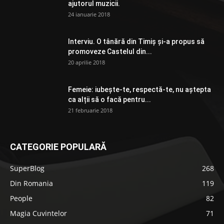
ajutorul muzicii.
24 ianuarie 2018
Interviu. O tânără din Timiș și-a propus să
promoveze Castelul din...
20 aprilie 2018
Femeie: iubește-te, respectă-te, nu aștepta
ca alții să o facă pentru...
21 februarie 2018
CATEGORIE POPULARĂ
SuperBlog
268
Din Romania
119
People
82
Magia Cuvintelor
71