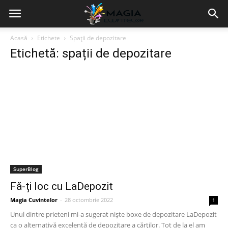
Acasă
Etichete
Spații de depozitare
Etichetă: spații de depozitare
SuperBlog
Fă-ți loc cu LaDepozit
Magia Cuvintelor
-
28 octombrie 2022
1
Unul dintre prieteni mi-a sugerat niște boxe de depozitare LaDepozit
ca o alternativă excelentă de depozitare a cărților. Tot de la el am