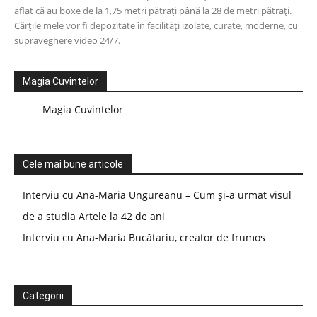
aflat că au boxe de la 1,75 metri pătrați până la 28 de metri pătrați.
Cărțile mele vor fi depozitate în facilități izolate, curate, moderne, cu
supraveghere video 24/7.
Magia Cuvintelor
Magia Cuvintelor
Cele mai bune articole
Interviu cu Ana-Maria Ungureanu – Cum și-a urmat visul
de a studia Artele la 42 de ani
Interviu cu Ana-Maria Bucătariu, creator de frumos
Categorii