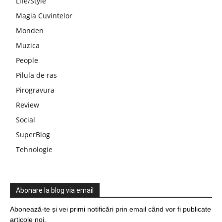
Life/Style
Magia Cuvintelor
Monden
Muzica
People
Pilula de ras
Pirogravura
Review
Social
SuperBlog
Tehnologie
Abonare la blog via email
Abonează-te și vei primi notificări prin email când vor fi publicate
articole noi.