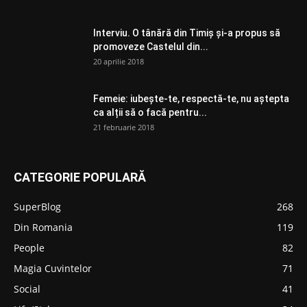
Interviu. O tânără din Timiș și-a propus să
promoveze Castelul din...
20 aprilie 2018
Femeie: iubește-te, respectă-te, nu aștepta
ca alții să o facă pentru...
21 februarie 2018
CATEGORIE POPULARĂ
SuperBlog
268
Din Romania
119
People
82
Magia Cuvintelor
71
Social
41