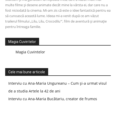
multe filme și desene animate decât mine la vârsta ei, dar care nu a
fost niciodată la cinema. Mi-am zis că este o idee fantastică pentru ea
să cunoască această lume. Ideea mi-a venit după ce am văzut
trailerul filmului „Lilu, Lilu, Crocodilu'”, film de aventură și animație
pentru întreaga familie.
Magia Cuvintelor
Magia Cuvintelor
Cele mai bune articole
Interviu cu Ana-Maria Ungureanu – Cum și-a urmat visul
de a studia Artele la 42 de ani
Interviu cu Ana-Maria Bucătariu, creator de frumos