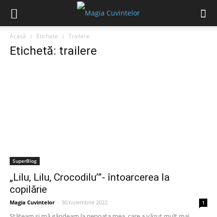
Acasă
Etichete
Trailere
Etichetă: trailere
SuperBlog
„Lilu, Lilu, Crocodilu’”- întoarcerea la
copilărie
Magia Cuvintelor
-
30 noiembrie 2022
1
Stăteam și mă gândeam la nepoata mea, care a văzut mult mai