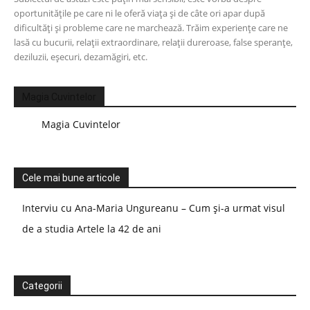
oportunitățile pe care ni le oferă viața și de câte ori apar după
dificultăți și probleme care ne marchează. Trăim experiențe care ne
lasă cu bucurii, relații extraordinare, relații dureroase, false speranțe,
deziluzii, eșecuri, dezamăgiri, etc.
Magia Cuvintelor
Magia Cuvintelor
Cele mai bune articole
Interviu cu Ana-Maria Ungureanu – Cum și-a urmat visul
de a studia Artele la 42 de ani
Categorii