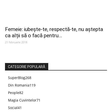
Femeie: iubește-te, respectă-te, nu aștepta
ca alții să o facă pentru...
21 februarie 2018
CATEGORIE POPULARĂ
SuperBlog
268
Din Romania
119
People
82
Magia Cuvintelor
71
Social
41