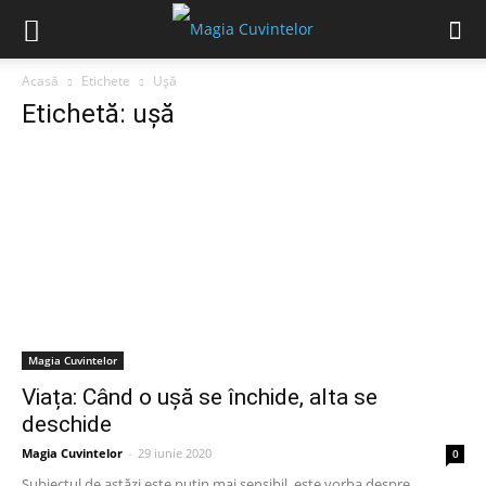
Acasă
Etichete
Ușă
Etichetă: ușă
Magia Cuvintelor
Viața: Când o ușă se închide, alta se
deschide
Magia Cuvintelor
-
29 iunie 2020
0
Subiectul de astăzi este puțin mai sensibil, este vorba despre