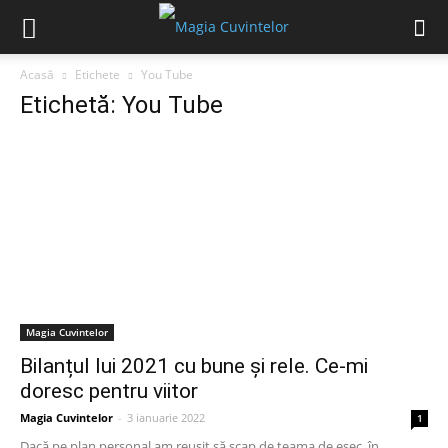
Acasă
Etichete
You Tube
Etichetă: You Tube
Magia Cuvintelor
Bilanțul lui 2021 cu bune și rele. Ce-mi
doresc pentru viitor
Magia Cuvintelor
-
3 ianuarie 2022
1
Dacă pe plan personal am reușit să scap de teama de eșec, în