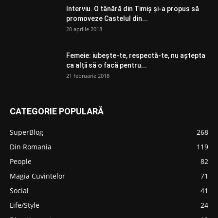
Interviu. O tânără din Timiș și-a propus să
promoveze Castelul din...
20 aprilie 2018
Femeie: iubește-te, respectă-te, nu aștepta
ca alții să o facă pentru...
21 februarie 2018
CATEGORIE POPULARĂ
SuperBlog
268
Din Romania
119
People
82
Magia Cuvintelor
71
Social
41
Life/Style
24