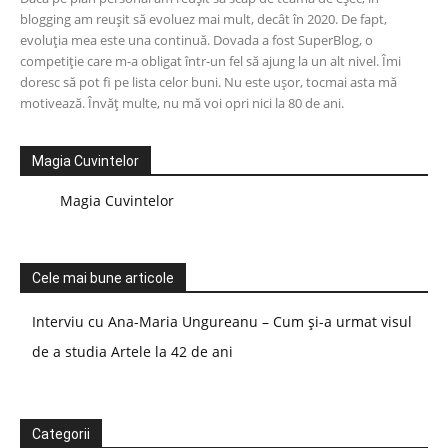
blogging am reușit să evoluez mai mult, decât în 2020. De fapt,
evoluția mea este una continuă. Dovada a fost SuperBlog, o
competiție care m-a obligat într-un fel să ajung la un alt nivel. Îmi
doresc să pot fi pe lista celor buni. Nu este ușor, tocmai asta mă
motivează. Învăț multe, nu mă voi opri nici la 80 de ani.
Magia Cuvintelor
Magia Cuvintelor
Cele mai bune articole
Interviu cu Ana-Maria Ungureanu – Cum și-a urmat visul
de a studia Artele la 42 de ani
Categorii