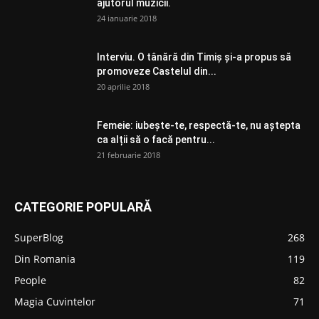
ajutorul muzicii.
24 ianuarie 2018
Interviu. O tânără din Timiș și-a propus să
promoveze Castelul din...
20 aprilie 2018
Femeie: iubește-te, respectă-te, nu aștepta
ca alții să o facă pentru...
21 februarie 2018
CATEGORIE POPULARĂ
SuperBlog
268
Din Romania
119
People
82
Magia Cuvintelor
71