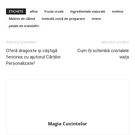
ETICHETE
afine
fructe crude
Ingredientele naturale
melinis
Melinis de cătină
metodă unică de preparare
miere
petale de trandafiri
Articolul precedent
Articolul următor
Oferă dragoste și câștigă
Cum îți schimbă cristalele
fericirea cu ajutorul Cărților
viața
Personalizate!
Magia Cuvintelor