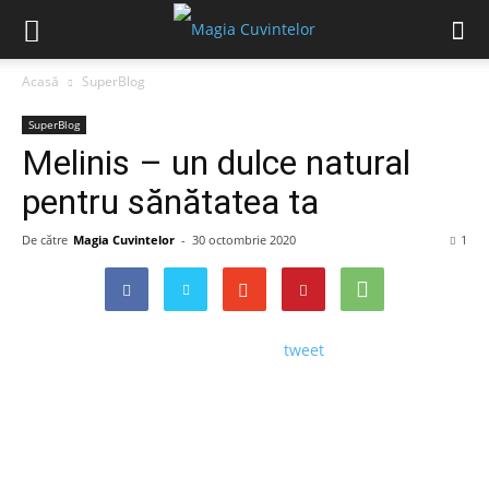
Acasă
SuperBlog
SuperBlog
Melinis – un dulce natural
pentru sănătatea ta
De către
Magia Cuvintelor
-
30 octombrie 2020
1
tweet