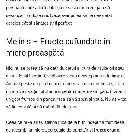
persoană care adoră dulcețurile și sunt mereu gata să
descopăr produse noi. Dacă s-ar putea să fie ceva atât
delicios cât și sănătos ar fi perfect.
Melinis – Fructe cufundate în
miere proaspătă
Nici nu se putea să nu caut dulcețuri și cum de multe ori stau
cu telefonul în mână, visătoare, ceva neașteptat s-a întâmplat.
Am dat peste un produs nou, care m-a cucerit imediat și cum
nu am vrut să țin totul numai pentru mine, m-am gândit că ar fi
un gest frumos din partea mea să vă spun și vouă. Nu aș vrea
să fiu egoistă și să mă răsfăț doar eu.
Ceea ce mi-a atras atenția încă de la bun început a fost ideea
de a combina mierea cu petale de trandafir și
fructe crude
,