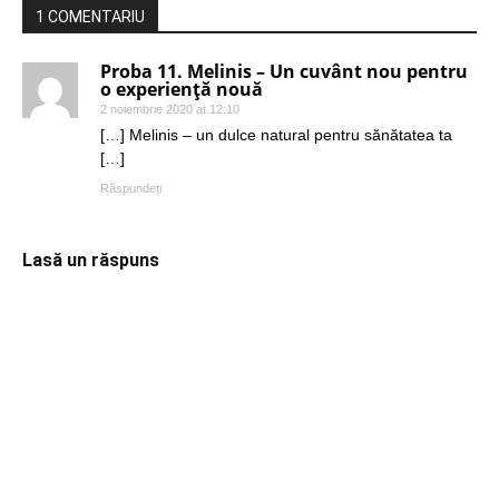
1 COMENTARIU
Proba 11. Melinis – Un cuvânt nou pentru
o experiență nouă
2 noiembrie 2020 at 12:10
[…] Melinis – un dulce natural pentru sănătatea ta
[…]
Răspundeți
Lasă un răspuns