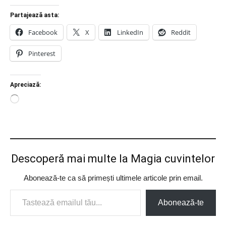
Partajează asta:
Facebook
X
LinkedIn
Reddit
Pinterest
Apreciază:
Încarc...
Descoperă mai multe la Magia cuvintelor
Abonează-te ca să primești ultimele articole prin email.
Tastează emailul tău...
Abonează-te