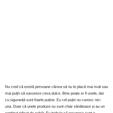
Nu cred că există persoane cărora să nu le placă mai mult sau
mai puțin să savureze ceva dulce. Bine poate or fi unele, dar
cu siguranță sunt foarte puține. Eu cel puțin nu cunosc nici
una. Doar că unele produse nu sunt chiar sănătoase și au un
conținut ridicat de zahăr. Eu trebuie să recunosc sunt o