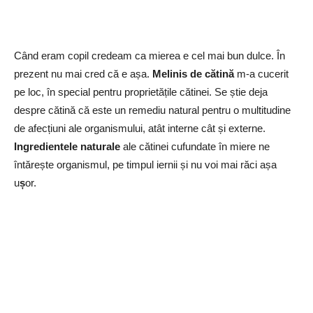
Când eram copil credeam ca mierea e cel mai bun dulce. În
prezent nu mai cred că e așa.
Melinis de cătină
m-a cucerit
pe loc, în special pentru proprietățile cătinei. Se știe deja
despre cătină că este un remediu natural pentru o multitudine
de afecțiuni ale organismului, atât interne cât și externe.
Ingredientele naturale
ale cătinei cufundate în miere ne
întărește organismul, pe timpul iernii și nu voi mai răci așa
u
ș
or.