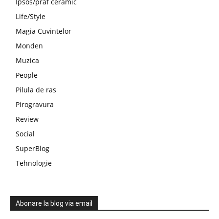
Ipsos/praf ceramic
Life/Style
Magia Cuvintelor
Monden
Muzica
People
Pilula de ras
Pirogravura
Review
Social
SuperBlog
Tehnologie
Abonare la blog via email