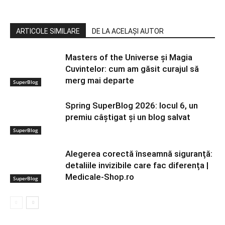
ARTICOLE SIMILARE
DE LA ACELAȘI AUTOR
Masters of the Universe și Magia
Cuvintelor: cum am găsit curajul să
merg mai departe
SuperBlog
Spring SuperBlog 2026: locul 6, un
premiu câștigat și un blog salvat
SuperBlog
Alegerea corectă înseamnă siguranță:
detaliile invizibile care fac diferența |
Medicale-Shop.ro
SuperBlog