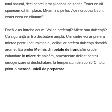
totul natural, deci neprelucrat și adaos de zahăr. Exact ce vă
spuneam că îmi place. Mi-am zis pe loc :”ce norocoasă sunt,
exact ceea ce căutam!”
Dacă v-as întreba acum: Voi ce preferați? Miere sau dulceață?
Cu siguranță ar fi o dezbatere amplă. Unii dintre voi ar prefera
mierea pentru naturalețea ei, ceilalți ar prefera dulceața datorită
aromei. Eu prefer
Melinis
din
petale de trandafiri
crude,
cufundate în
miere
de salcâm, amestecate delicat pentru
omogenizare și deshidratare, la temperaturi de sub 35˚C, totul
printr-o
metodă unică de preparare
.