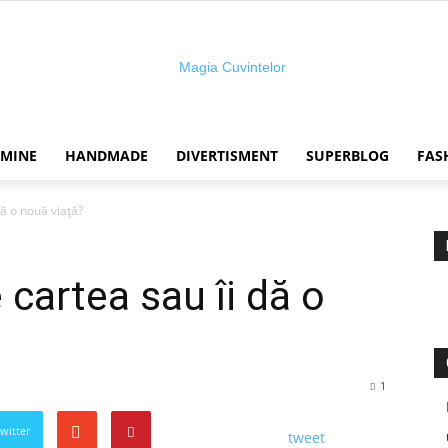
 MINE
HANDMADE
DIVERTISMENT
SUPERBLOG
FAS
Magia
dă o nouă viață?
cartea sau îi dă o
cuvintelor
1
Twitter
tweet