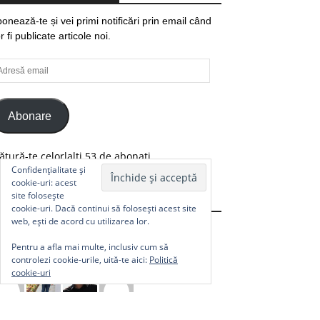
onează-te și vei primi notificări prin email când
r fi publicate articole noi.
resă
ail
Abonare
ătură-te celorlalți 53 de abonați.
Confidențialitate și
cookie-uri: acest
site folosește
Comunitate
cookie-uri. Dacă continui să folosești acest site
web, ești de acord cu utilizarea lor.
Pentru a afla mai multe, inclusiv cum să
controlezi cookie-urile, uită-te aici:
Politică
cookie-uri