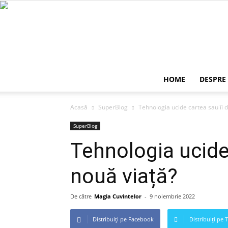
HOME
DESPRE
Acasă
SuperBlog
Tehnologia ucide cartea sau îi 
SuperBlog
Tehnologia ucide 
nouă viață?
De către
Magia Cuvintelor
-
9 noiembrie 2022
Distribuiți pe Facebook
Distribuiți pe 