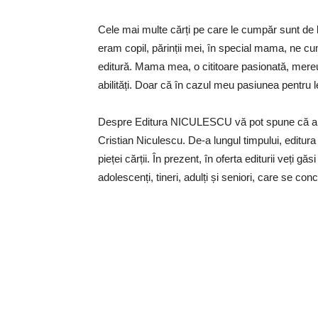
Cele mai multe cărți pe care le cumpăr sunt de 
eram copil, părinții mei, în special mama, ne c
editură. Mama mea, o cititoare pasionată, mere
abilități. Doar că în cazul meu pasiunea pentru l
Despre Editura NICULESCU vă pot spune că a luat 
Cristian Niculescu. De-a lungul timpului, editura 
pieței cărții. În prezent, în oferta editurii veți gă
adolescenți, tineri, adulți și seniori, care se c