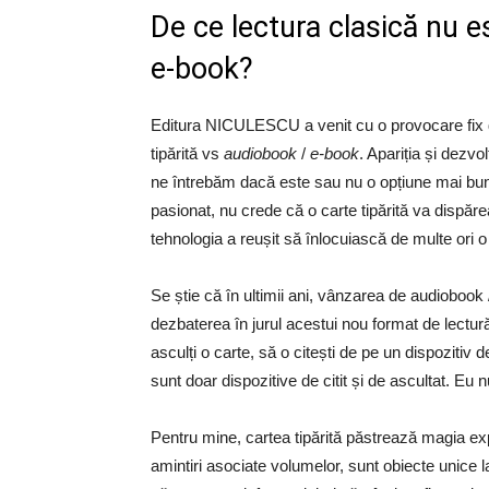
De ce lectura clasică nu e
e-book?
Editura NICULESCU a venit cu o provocare fix d
tipărită vs
audiobook
/
e-book
. Apariția și dezvol
ne întrebăm dacă este sau nu o opțiune mai bună 
pasionat, nu crede că o carte tipărită va dispă
tehnologia a reușit să înlocuiască de multe ori o
Se știe că în ultimii ani, vânzarea de audiobook 
dezbaterea în jurul acestui nou format de lectu
asculți o carte, să o citești de pe un dispozitiv
sunt doar dispozitive de citit și de ascultat. Eu n
Pentru mine, cartea tipărită păstrează magia exper
amintiri asociate volumelor, sunt obiecte unice l