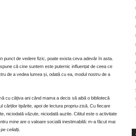
punct de vedere fizic, poate exista ceva adevăr în asta.
 spune că cine suntem este puternic influențat de ceea ce
stru de a vedea lumea și, odată cu ea, modul nostru de a
mă cu câțiva ani când mama a decis să aibă o bibliotecă
l cărților tipărite, apoi de lectura propriu-zisă. Cu fiecare
te, niciodată văzute, niciodată auzite. Cititul este o activitate
pentru mine are o valoare socială inestimabilă: m-a făcut mai
e ceilalți.