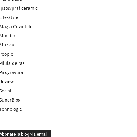
Ipsos/praf ceramic
Life/Style
Magia Cuvintelor
Monden
Muzica
People
Pilula de ras
Pirogravura
Review
Social
SuperBlog
Tehnologie
Abonare la blog via email