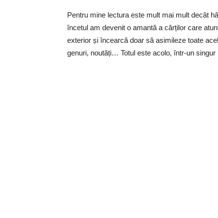
Pentru mine lectura este mult mai mult decât hâr
încetul am devenit o amantă a cărților care atunci
exterior și încearcă doar să asimileze toate acele i
genuri, noutăți… Totul este acolo, într-un singur l