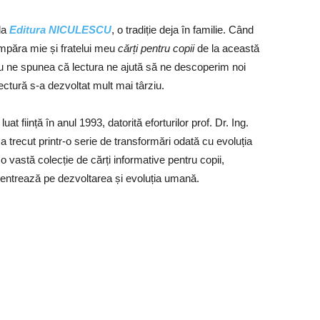
la
Editura NICULESCU
, o tradiție deja în familie. Când
umpăra mie și fratelui meu
cărți pentru copii
de la această
u ne spunea că lectura ne ajută să ne descoperim noi
ectură s-a dezvoltat mult mai târziu.
ființă în anul 1993, datorită eforturilor prof. Dr. Ing.
a trecut printr-o serie de transformări odată cu evoluția
si o vastă colecție de cărți informative pentru copii,
oncentrează pe dezvoltarea și evoluția umană.