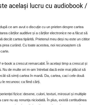
ste același lucru cu audiobook /
upă ce am avut o discuție cu un prieten despre cartea
tarea cărților auditive și a cărților electronice ne-a făcut să
decât cartea tipărită. Prietenul meu deși nu este un cititor
rea prea curând. Cu toate acestea, noi recunoaștem că
 carte.
/ e-book a crescut remarcabil. În același timp a crescut și
ră. Nu de multe ori m-am întrebat dacă este mai plăcut să
 decât să simți cartea în mană. Da, cartea, caci cele două
u le recunosc ca fiind cărți.
ienței fizice: desene, culori, texturi, mirosuri și multiple
a care nu aș renunța niciodată. În plus, există certitudinea