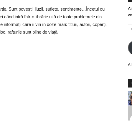
Ab
tie. Sunt povești, iluzii, suflete, sentimente…Încetul cu
vo
 când intră într-o librărie uită de toate problemele din
nformații care îi vin în doze mari: titluri, autori, coperți,
Ad
oc, rafturile sunt pline de viață.
em
Al