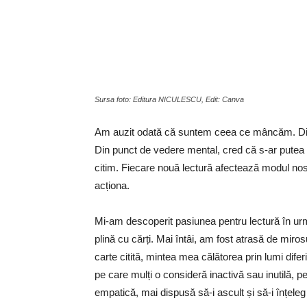
Sursa foto: Editura NICULESCU, Edit: Canva
Am auzit odată că suntem ceea ce mâncăm. Din 
Din punct de vedere mental, cred că s-ar putea
citim. Fiecare nouă lectură afectează modul no
acționa.
Mi-am descoperit pasiunea pentru lectură în ur
plină cu cărți. Mai întâi, am fost atrasă de mirosu
carte citită, mintea mea călătorea prin lumi diferi
pe care mulți o consideră inactivă sau inutilă, 
empatică, mai dispusă să-i ascult și să-i înțeleg p