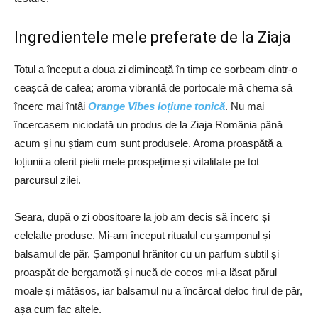
Ingredientele mele preferate de la Ziaja
Totul a început a doua zi dimineață în timp ce sorbeam dintr-o
ceașcă de cafea; aroma vibrantă de portocale mă chema să
încerc mai întâi
Orange Vibes loțiune tonică
. Nu mai
încercasem niciodată un produs de la Ziaja România până
acum și nu știam cum sunt produsele. Aroma proaspătă a
loțiunii a oferit pielii mele prospețime și vitalitate pe tot
parcursul zilei.
Seara, după o zi obositoare la job am decis să încerc și
celelalte produse. Mi-am început ritualul cu șamponul și
balsamul de păr. Șamponul hrănitor cu un parfum subtil și
proaspăt de bergamotă și nucă de cocos mi-a lăsat părul
moale și mătăsos, iar balsamul nu a încărcat deloc firul de păr,
așa cum fac altele.