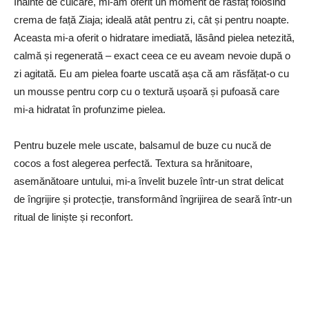
Înainte de culcare, mi-am oferit un moment de răsfăț folosind
crema de față Ziaja; ideală atât pentru zi, cât și pentru noapte.
Aceasta mi-a oferit o hidratare imediată, lăsând pielea netezită,
calmă și regenerată – exact ceea ce eu aveam nevoie după o
zi agitată. Eu am pielea foarte uscată așa că am răsfățat-o cu
un mousse pentru corp cu o textură ușoară și pufoasă care
mi-a hidratat în profunzime pielea.
Pentru buzele mele uscate, balsamul de buze cu nucă de
cocos a fost alegerea perfectă. Textura sa hrănitoare,
asemănătoare untului, mi-a învelit buzele într-un strat delicat
de îngrijire și protecție, transformând îngrijirea de seară într-un
ritual de liniște și reconfort.