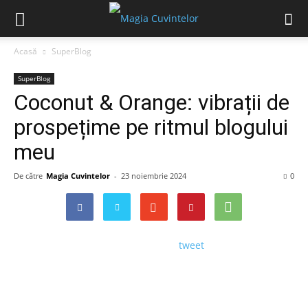
Acasă
SuperBlog
SuperBlog
Coconut & Orange: vibrații de
prospețime pe ritmul blogului
meu
De către
Magia Cuvintelor
-
23 noiembrie 2024
0
tweet