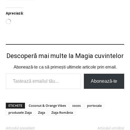
Apreciază:
Încarc...
Descoperă mai multe la Magia cuvintelor
Abonează-te ca să primești ultimele articole prin email.
Tastează emailul tău...
Abonează-te
ETICHETE
Coconut & Orange Vibes
cocos
portocala
produsele Ziaja
Ziaja
Ziaja România
Articolul precedent
Articolul următor