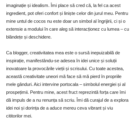
imaginație și idealism. Îmi place să cred că, la fel ca acest
ingredient, pot oferi confort și liniște celor din jurul meu. Pentru
mine untul de cocos nu este doar un simbol al îngrijirii, ci și o
extensie a modului în care aleg să interacționez cu lumea – cu
blândețe și deschidere.
Ca blogger, creativitatea mea este o sursă inepuizabilă de
inspirație, manifestându-se adesea în idei unice și soluții
inovatoare la provocările vieții și scrisului. Cu toate acestea,
această creativitate uneori mă face să mă pierd în propriile
mele gânduri. Aici intervine portocala – simbolul energiei și al
prospețimii. Pentru mine, acest fruct reprezintă forța care îmi
dă impuls de a nu renunța să scriu. Îmi dă curajul de a explora
idei noi și dorința de a aduce mereu ceva vibrant și viu
cititorilor mei.