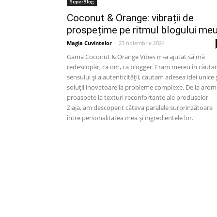
SuperBlog
Coconut & Orange: vibrații de
prospețime pe ritmul blogului me
Magia Cuvintelor
-
23 noiembrie 2024
Gama Coconut & Orange Vibes m-a ajutat să mă
redescopăr, ca om, ca blogger. Eram mereu în căuta
sensului și a autenticității, cautam adesea idei unice 
soluții inovatoare la probleme complexe. De la arom
proaspete la texturi reconfortante ale produselor
Ziaja, am descoperit câteva paralele surprinzătoare
între personalitatea mea și ingredientele lor.