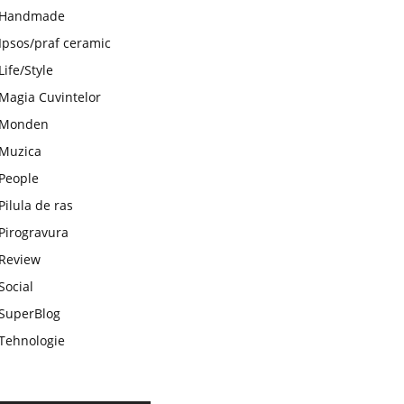
Handmade
Ipsos/praf ceramic
Life/Style
Magia Cuvintelor
Monden
Muzica
People
Pilula de ras
Pirogravura
Review
Social
SuperBlog
Tehnologie