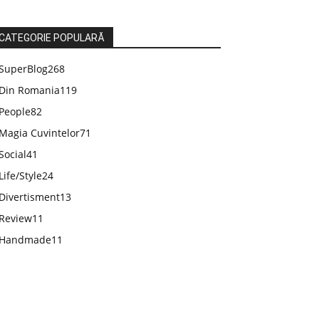
CATEGORIE POPULARĂ
SuperBlog
268
Din Romania
119
People
82
Magia Cuvintelor
71
Social
41
Life/Style
24
Divertisment
13
Review
11
Handmade
11