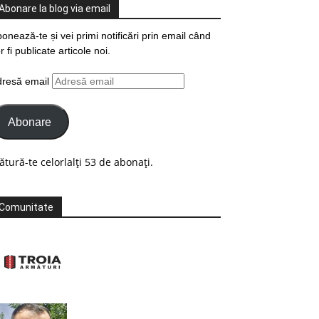
Abonare la blog via email
onează-te și vei primi notificări prin email când
r fi publicate articole noi.
dresă email
Abonare
ătură-te celorlalți 53 de abonați.
Comunitate