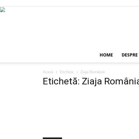
HOME
DESPRE
Acasă
Etichete
Ziaja România
Etichetă: Ziaja Români