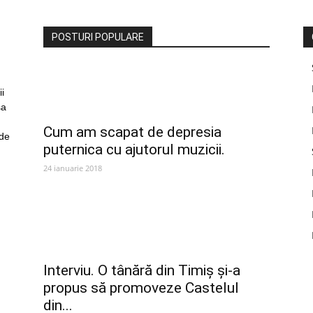
POSTURI POPULARE
i
sa
Cum am scapat de depresia
 de
puternica cu ajutorul muzicii.
24 ianuarie 2018
Interviu. O tânără din Timiș și-a
propus să promoveze Castelul
din...