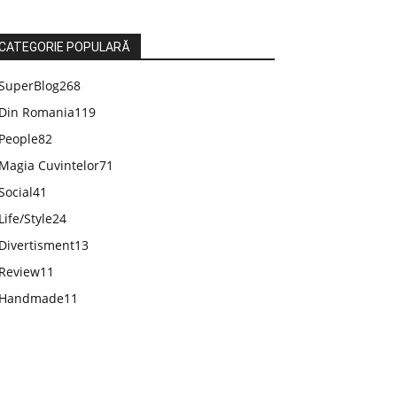
CATEGORIE POPULARĂ
SuperBlog
268
Din Romania
119
People
82
Magia Cuvintelor
71
Social
41
Life/Style
24
Divertisment
13
Review
11
Handmade
11