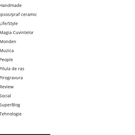
Handmade
Ipsos/praf ceramic
Life/Style
Magia Cuvintelor
Monden
Muzica
People
Pilula de ras
Pirogravura
Review
Social
SuperBlog
Tehnologie