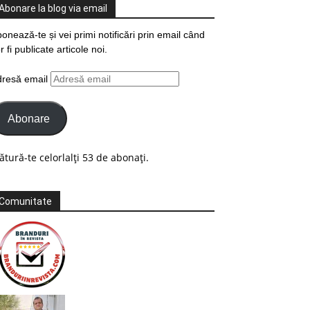
Abonare la blog via email
onează-te și vei primi notificări prin email când
r fi publicate articole noi.
dresă email
Abonare
ătură-te celorlalți 53 de abonați.
Comunitate