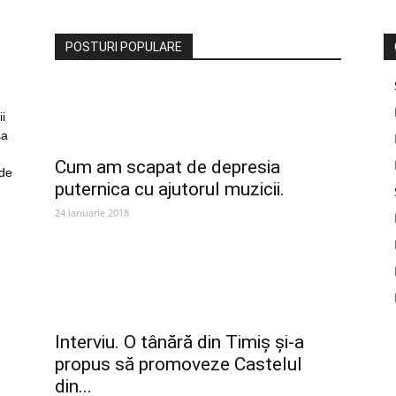
POSTURI POPULARE
i
sa
Cum am scapat de depresia
 de
puternica cu ajutorul muzicii.
24 ianuarie 2018
Interviu. O tânără din Timiș și-a
propus să promoveze Castelul
din...