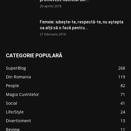
20 aprilie 2018
Femeie: iubește-te, respectă-te, nu aștepta
ca alții să o facă pentru...
21 februarie 2018
CATEGORIE POPULARĂ
SuperBlog
268
Din Romania
119
People
82
Magia Cuvintelor
71
Social
41
Life/Style
24
Divertisment
13
Review
11