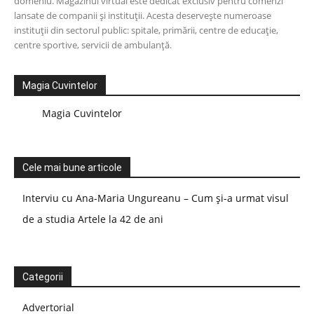
domeniu. Magazinul virtual este dedicat exclusiv pentru comenzi
lansate de companii și instituții. Acesta deservește numeroase
instituții din sectorul public: spitale, primării, centre de educație,
centre sportive, servicii de ambulanță.
Magia Cuvintelor
Magia Cuvintelor
Cele mai bune articole
Interviu cu Ana-Maria Ungureanu – Cum și-a urmat visul
de a studia Artele la 42 de ani
Categorii
Advertorial