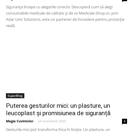
Siguranța începe cu alegerile corecte. Descoperă cum să alegi
consumabile medicale de calitate și de ce Medicale-Shop.ro, prin
Adar Unic Solutions, este un partener de încredere pentru protecție
reală.
SuperBlog
Puterea gesturilor mici: un plasture, un
leucoplast și promisiunea de siguranță
Magia Cuvintelor
-
24 noiembrie 2025
0
Gesturile mici pot transforma frica în liniște. Un plasture, un