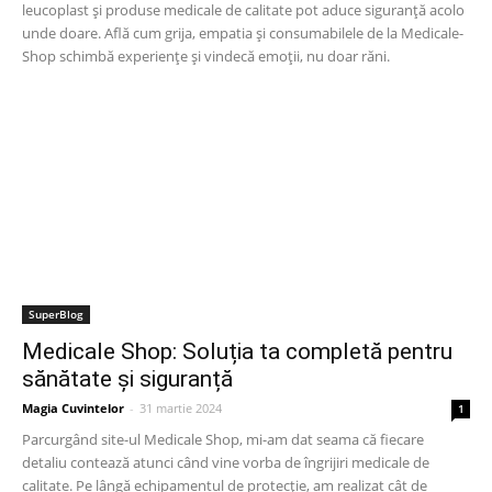
leucoplast și produse medicale de calitate pot aduce siguranță acolo
unde doare. Află cum grija, empatia și consumabilele de la Medicale-
Shop schimbă experiențe și vindecă emoții, nu doar răni.
SuperBlog
Medicale Shop: Soluția ta completă pentru
sănătate și siguranță
Magia Cuvintelor
-
31 martie 2024
1
Parcurgând site-ul Medicale Shop, mi-am dat seama că fiecare
detaliu contează atunci când vine vorba de îngrijiri medicale de
calitate. Pe lângă echipamentul de protecție, am realizat cât de