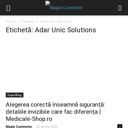
Acasă
Etichete
Adar Unic Solutions
Etichetă: Adar Unic Solutions
SuperBlog
Alegerea corectă înseamnă siguranță:
detaliile invizibile care fac diferența |
Medicale-Shop.ro
Magia Cuvintelor
-
30 aprilie 2026
2