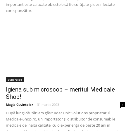
important este ca toate obiectele să fie curățate și dezinfectate
corespunzător.
SuperBlog
Igiena sub microscop – meritul Medicale
Shop!
Magia Cuvintelor
-
31 martie 2023
1
După lungi căutări am găsit Adar Unic Solutions proprietarul
Medicale-Shop.ro, un importator și distribuitor de consumabile
medicale de înaltă calitate, cu o experiență de peste 20 ani în