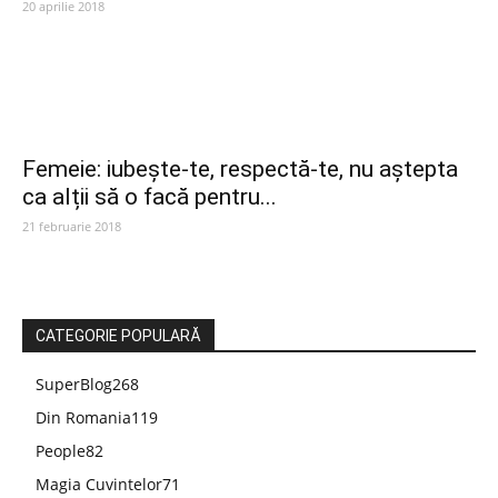
20 aprilie 2018
Femeie: iubește-te, respectă-te, nu aștepta
ca alții să o facă pentru...
21 februarie 2018
CATEGORIE POPULARĂ
SuperBlog
268
Din Romania
119
People
82
Magia Cuvintelor
71