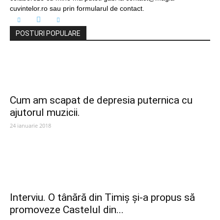
cuvintelor.ro sau prin formularul de contact.
POSTURI POPULARE
Cum am scapat de depresia puternica cu
ajutorul muzicii.
24 ianuarie 2018
Interviu. O tânără din Timiș și-a propus să
promoveze Castelul din...