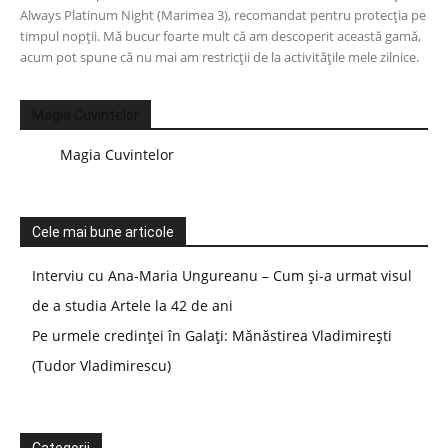
Always Platinum Night (Marimea 3), recomandat pentru protecția pe
timpul nopții. Mă bucur foarte mult că am descoperit această gamă,
acum pot spune că nu mai am restricții de la activitățile mele zilnice.
Magia Cuvintelor
Magia Cuvintelor
Cele mai bune articole
Interviu cu Ana-Maria Ungureanu – Cum și-a urmat visul
de a studia Artele la 42 de ani
Pe urmele credinței în Galați: Mănăstirea Vladimirești
(Tudor Vladimirescu)