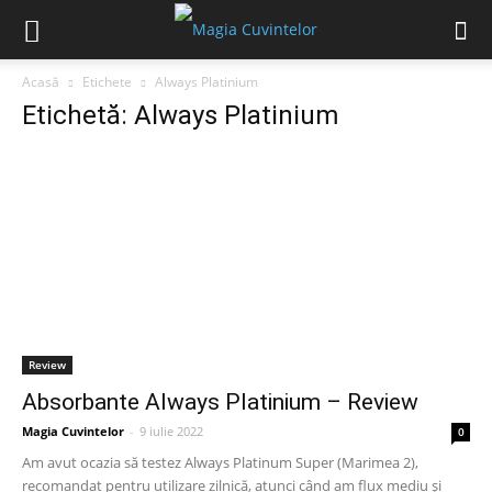
Acasă
Etichete
Always Platinium
Etichetă: Always Platinium
Review
Absorbante Always Platinium – Review
Magia Cuvintelor
-
9 iulie 2022
0
Am avut ocazia să testez Always Platinum Super (Marimea 2),
recomandat pentru utilizare zilnică, atunci când am flux mediu și