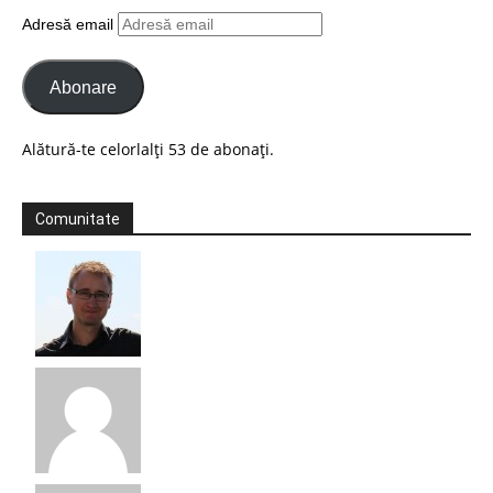
Adresă email
Abonare
Alătură-te celorlalți 53 de abonați.
Comunitate