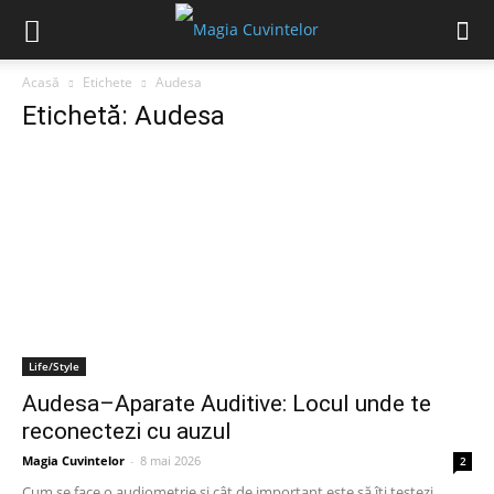
Acasă
Etichete
Audesa
Etichetă: Audesa
Life/Style
Audesa–Aparate Auditive: Locul unde te
reconectezi cu auzul
Magia Cuvintelor
-
8 mai 2026
2
Cum se face o audiometrie și cât de important este să îți testezi