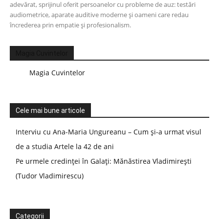
adevărat, sprijinul oferit persoanelor cu probleme de auz: testări
audiometrice, aparate auditive moderne și oameni care redau
încrederea prin empatie și profesionalism.
Magia Cuvintelor
Magia Cuvintelor
Cele mai bune articole
Interviu cu Ana-Maria Ungureanu – Cum și-a urmat visul
de a studia Artele la 42 de ani
Pe urmele credinței în Galați: Mănăstirea Vladimirești
(Tudor Vladimirescu)
Categorii