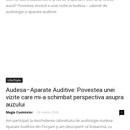
auzul? Povestea sinceră a unei vizite la Audesa – cabinet de
audiologie și aparate auditive.
Life/Style
Audesa–Aparate Auditive: Povestea unei
vizite care mi-a schimbat perspectiva asupra
auzului
Magia Cuvintelor
-
26 martie 2026
1
Am participat la deschiderea cabinetului de audiologie Audesa-
Aparate Auditive din Focșani și am descoperit ce înseamnă, cu