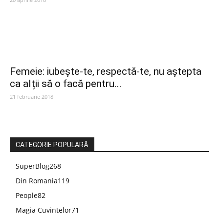
Femeie: iubește-te, respectă-te, nu aștepta
ca alții să o facă pentru...
21 februarie 2018
CATEGORIE POPULARĂ
SuperBlog
268
Din Romania
119
People
82
Magia Cuvintelor
71