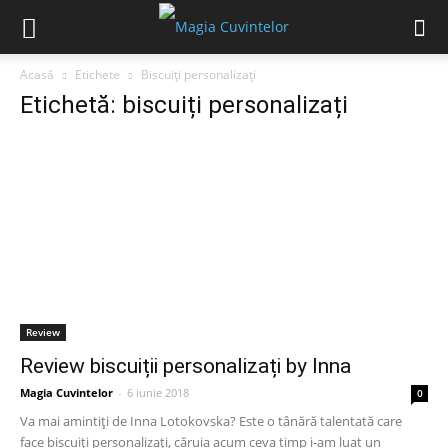
Acasă
Etichete
Biscuiți personalizați
Etichetă: biscuiți personalizați
Review
Review biscuiții personalizați by Inna
Magia Cuvintelor
-
6 iunie 2018
0
Va mai amintiți de Inna Lotokovska? Este o tânără talentată care
face biscuiți personalizați, căruia acum ceva timp i-am luat un