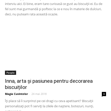
interviu aici. Ei bine, eram tare curioasă ce gust au biscuiții ei. Eu de
fel sunt mai gurmandă și poftesc la ce e nou în materie de dulciuri,
deci, nu puteam rata această ocazie.
People
Inna, arta și pasiunea pentru decorarea
biscuiților
Magia Cuvintelor
-
24 mai 2018
0
Îți place să îi surprinzi pe cei dragi cu ceva apetisant? Biscuiții
personalizați pot fi serviți la zilele de naștere, botezuri, nunți,