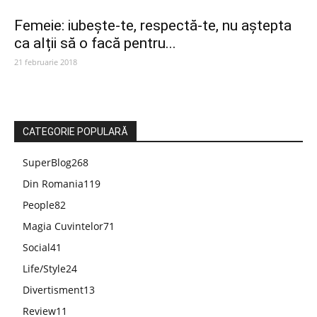
Femeie: iubește-te, respectă-te, nu aștepta
ca alții să o facă pentru...
21 februarie 2018
CATEGORIE POPULARĂ
SuperBlog
268
Din Romania
119
People
82
Magia Cuvintelor
71
Social
41
Life/Style
24
Divertisment
13
Review
11