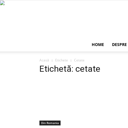
HOME
DESPRE
Acasă
Etichete
Cetate
Etichetă: cetate
Din Romania