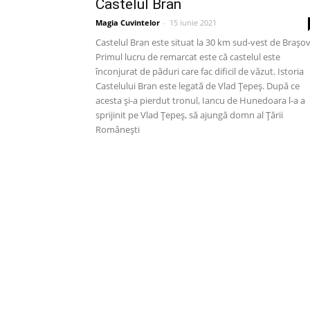
Castelul Bran
Magia Cuvintelor
-
15 iunie 2021
Castelul Bran este situat la 30 km sud-vest de Brașov
Primul lucru de remarcat este că castelul este
înconjurat de păduri care fac dificil de văzut. Istoria
Castelului Bran este legată de Vlad Țepeș. După ce
acesta şi-a pierdut tronul, Iancu de Hunedoara l-a a
sprijinit pe Vlad Ţepeş, să ajungă domn al Țării
Românești