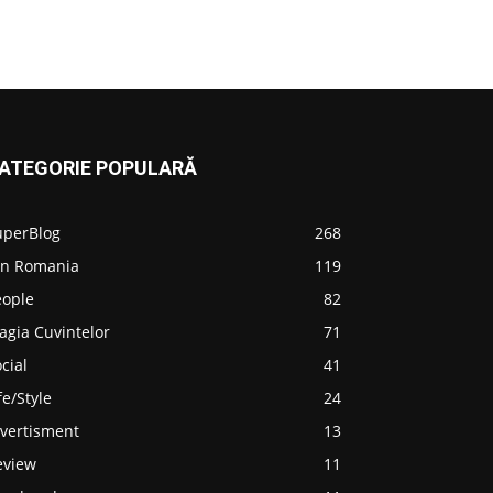
ATEGORIE POPULARĂ
uperBlog
268
in Romania
119
eople
82
agia Cuvintelor
71
cial
41
fe/Style
24
ivertisment
13
eview
11