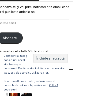
onează-te și vei primi notificări prin email când
r fi publicate articole noi.
resă
ail
Abonare
ătură-te celorlalți 53 de abonați.
Confidențialitate și
cookie-uri: acest
site folosește
Comunitate
cookie-uri. Dacă continui să folosești acest site
web, ești de acord cu utilizarea lor.
Pentru a afla mai multe, inclusiv cum să
controlezi cookie-urile, uită-te aici:
Politică
cookie-uri