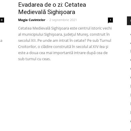
Evadarea de o zi: Cetatea
Medievală Sighișoara
Magia Cuvintelor
-
2 septembrie 2021
0
1
Cetatea Medievală Sighișoara este centrul istoric vechi
al municipiului Sighișoara, județul Mureș, construit în
ța
secolul XII. Pe unde am intrat în cetate? Pe sub Turnul
Croitorilor, o clădire construită în secolul al XIV-lea și
este a doua cea mai importantă intrare după cea de
sub turnul cu ceas.