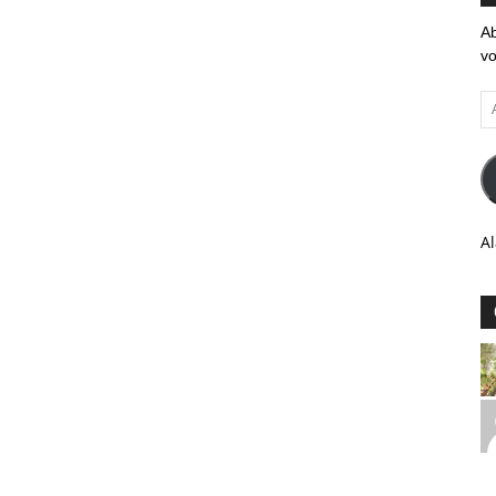
Ab
vo
Ad
em
Al