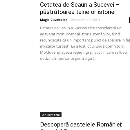
Cetatea de Scaun a Sucevei –
păstrătoarea tainelor istoriei
Magia Cuvintelor
-
20 septembrie 2023
Cetatea de Scaun a Sucevei este considerată un
adevărat monument al istoriei românilor, fiind
recunoscută ca un important punct de apărare în fa
invaziilor turcești. Ea a fost locul unde domnitorii
Moldovei își aveau reședința și locul în care se luau
deciziile importante pentru țară.
Din Romania
Descoperă castelele României: