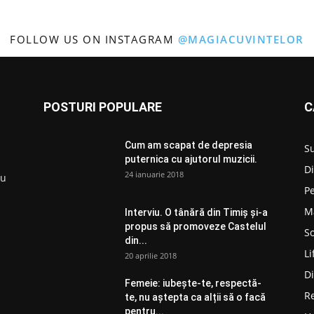
FOLLOW US ON INSTAGRAM
@MAGIACUVINTELOR
POSTURI POPULARE
C
Cum am scapat de depresia
S
puternica cu ajutorul muzicii.
D
24 ianuarie 2018
ru
P
M
Interviu. O tânără din Timiș și-a
propus să promoveze Castelul
So
din...
Li
20 aprilie 2018
D
Femeie: iubește-te, respectă-
R
te, nu aștepta ca alții să o facă
pentru...