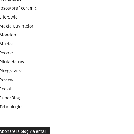
Ipsos/praf ceramic
Life/Style
Magia Cuvintelor
Monden
Muzica
People
Pilula de ras
Pirogravura
Review
Social
SuperBlog
Tehnologie
Abonare la blog via email