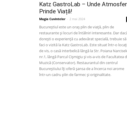
Katz GastroLab – Unde Atmosfe
Prinde Viață!
Magia Cuvintelor
-
2 mai 2024
Bucureștiul este un oraș plin de viață, plin de
restaurante și locuri de întâlniri interesante. Dar dac
dorești o experiență cu adevărat specială, trebuie să
faci o vizită la Katz GastroLab. Este situat într-o locaț
de vis, o casă interbelică lângă la Str. Poiana Narcisel
nr.1, lângă Parcul Cișmigiu și vis-a-vis de Facultatea 
Muzică (Conservator). Restaurantul din centrul
Bucureștiului îți oferă șansa de a încerca noi arome
într-un cadru plin de farmec și originalitate.