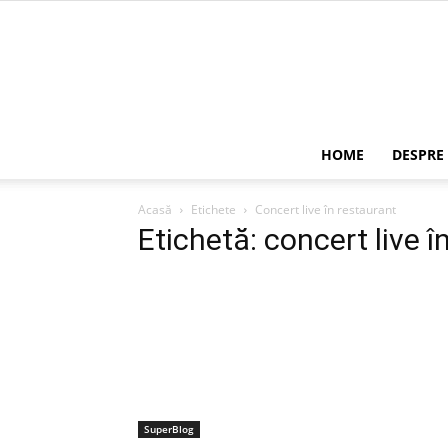
HOME
DESPRE
Acasă
Etichete
Concert live în restaurant
Etichetă: concert live î
SuperBlog