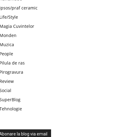
Ipsos/praf ceramic
Life/Style
Magia Cuvintelor
Monden
Muzica
People
Pilula de ras
Pirogravura
Review
Social
SuperBlog
Tehnologie
Abonare la blog via email