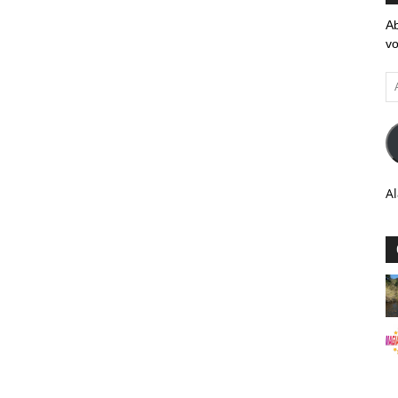
Ab
vo
Ad
em
Al