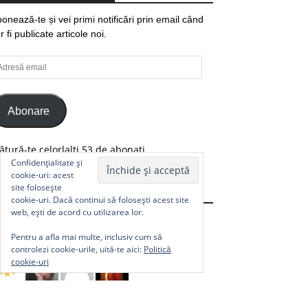
onează-te și vei primi notificări prin email când
r fi publicate articole noi.
resă
ail
Abonare
ătură-te celorlalți 53 de abonați.
Confidențialitate și
cookie-uri: acest
site folosește
Comunitate
cookie-uri. Dacă continui să folosești acest site
web, ești de acord cu utilizarea lor.
Pentru a afla mai multe, inclusiv cum să
controlezi cookie-urile, uită-te aici:
Politică
cookie-uri