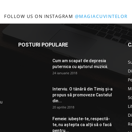
FOLLOW US ON INSTAGRAM
@MAGIACUVINTELOR
POSTURI POPULARE
C
Cum am scapat de depresia
S
puternica cu ajutorul muzicii.
D
24 ianuarie 2018
P
M
Interviu. O tânără din Timiș și-a
propus să promoveze Castelul
So
din...
ru
Li
20 aprilie 2018
D
Femeie: iubește-te, respectă-
R
te, nu aștepta ca alții să o facă
pentru...