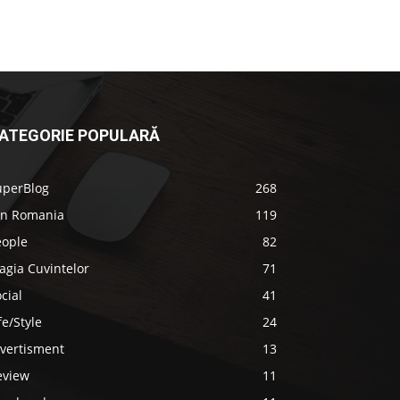
ATEGORIE POPULARĂ
uperBlog
268
in Romania
119
eople
82
agia Cuvintelor
71
cial
41
fe/Style
24
ivertisment
13
eview
11