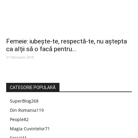
Femeie: iubește-te, respectă-te, nu aștepta
ca alții să o facă pentru...
21 februarie 2018
CATEGORIE POPULARĂ
SuperBlog
268
Din Romania
119
People
82
Magia Cuvintelor
71
Social
41