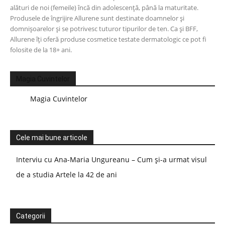
alături de noi (femeile) încă din adolescență, până la maturitate.
Produsele de îngrijire Allurene sunt destinate doamnelor și
domnișoarelor și se potrivesc tuturor tipurilor de ten. Ca și BFF,
Allurene îți oferă produse cosmetice testate dermatologic ce pot fi
folosite de la 18+ ani.
Magia Cuvintelor
Magia Cuvintelor
Cele mai bune articole
Interviu cu Ana-Maria Ungureanu – Cum și-a urmat visul
de a studia Artele la 42 de ani
Categorii