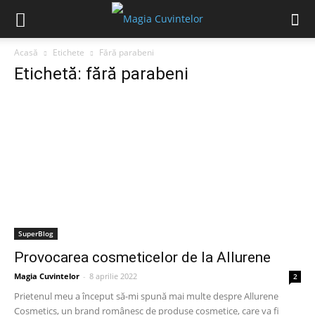
Acasă
Etichete
Fără parabeni
Etichetă: fără parabeni
SuperBlog
Provocarea cosmeticelor de la Allurene
Magia Cuvintelor
-
8 aprilie 2022
2
Prietenul meu a început să-mi spună mai multe despre Allurene
Cosmetics, un brand românesc de produse cosmetice, care va fi