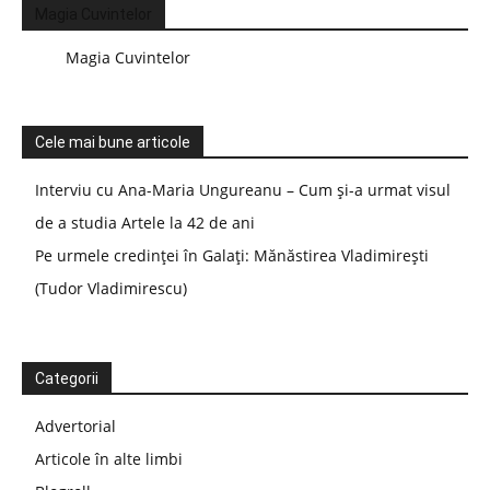
Magia Cuvintelor
Magia Cuvintelor
Cele mai bune articole
Interviu cu Ana-Maria Ungureanu – Cum și-a urmat visul
de a studia Artele la 42 de ani
Pe urmele credinței în Galați: Mănăstirea Vladimirești
(Tudor Vladimirescu)
Categorii
Advertorial
Articole în alte limbi