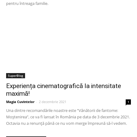
pentru întreaga familie.
SuperBlog
Experiența cinematografică la intensitate
maximă!
Magia Cuvintelor
-
2 decembrie 2021
1
Una dintre recomandările noastre este “Vânătorii de fantome:
Moștenirea”, ce va fi lansat în România pe data de 3 decembrie 2021.
Octavia nu a renunță până ce nu vom merge împreună să-l vedem.