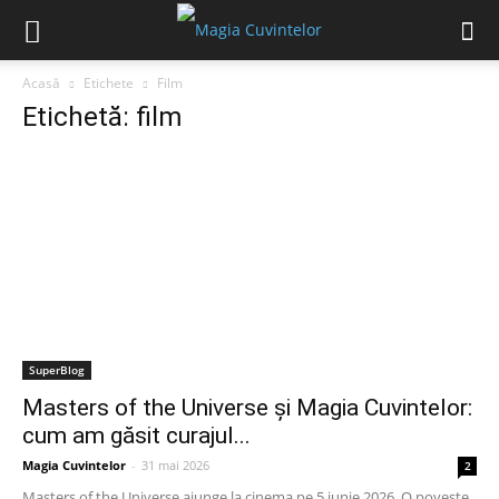
Acasă
Etichete
Film
Etichetă: film
SuperBlog
Masters of the Universe și Magia Cuvintelor:
cum am găsit curajul...
Magia Cuvintelor
-
31 mai 2026
2
Masters of the Universe ajunge la cinema pe 5 iunie 2026. O poveste