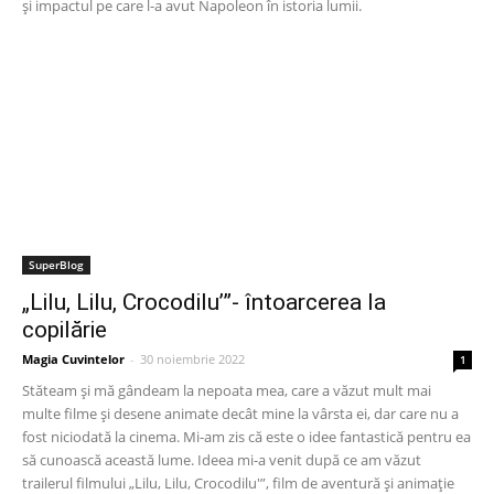
și impactul pe care l-a avut Napoleon în istoria lumii.
SuperBlog
„Lilu, Lilu, Crocodilu’”- întoarcerea la
copilărie
Magia Cuvintelor
-
30 noiembrie 2022
1
Stăteam și mă gândeam la nepoata mea, care a văzut mult mai
multe filme și desene animate decât mine la vârsta ei, dar care nu a
fost niciodată la cinema. Mi-am zis că este o idee fantastică pentru ea
să cunoască această lume. Ideea mi-a venit după ce am văzut
trailerul filmului „Lilu, Lilu, Crocodilu'”, film de aventură și animație