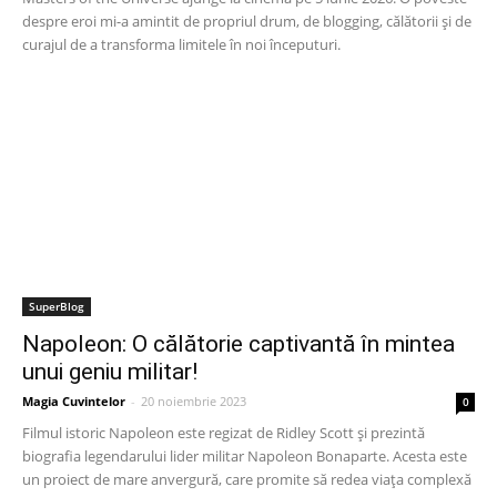
despre eroi mi-a amintit de propriul drum, de blogging, călătorii și de
curajul de a transforma limitele în noi începuturi.
SuperBlog
Napoleon: O călătorie captivantă în mintea
unui geniu militar!
Magia Cuvintelor
-
20 noiembrie 2023
0
Filmul istoric Napoleon este regizat de Ridley Scott și prezintă
biografia legendarului lider militar Napoleon Bonaparte. Acesta este
un proiect de mare anvergură, care promite să redea viața complexă