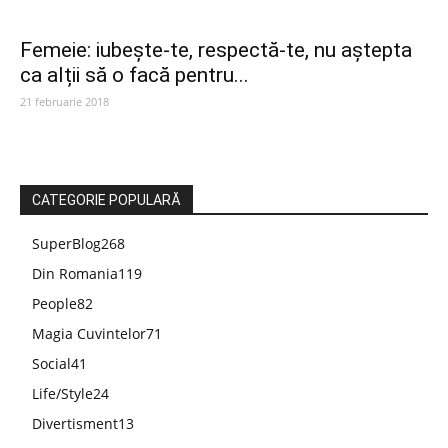
Femeie: iubește-te, respectă-te, nu aștepta
ca alții să o facă pentru...
21 februarie 2018
CATEGORIE POPULARĂ
SuperBlog
268
Din Romania
119
People
82
Magia Cuvintelor
71
Social
41
Life/Style
24
Divertisment
13