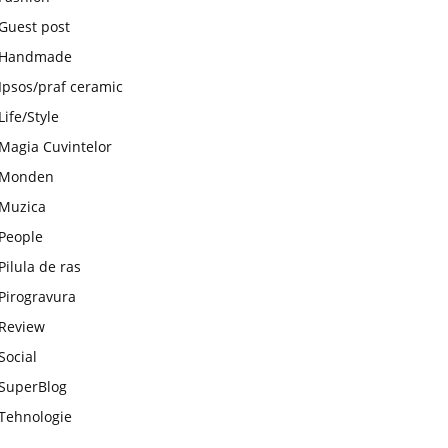
Guest post
Handmade
Ipsos/praf ceramic
Life/Style
Magia Cuvintelor
Monden
Muzica
People
Pilula de ras
Pirogravura
Review
Social
SuperBlog
Tehnologie