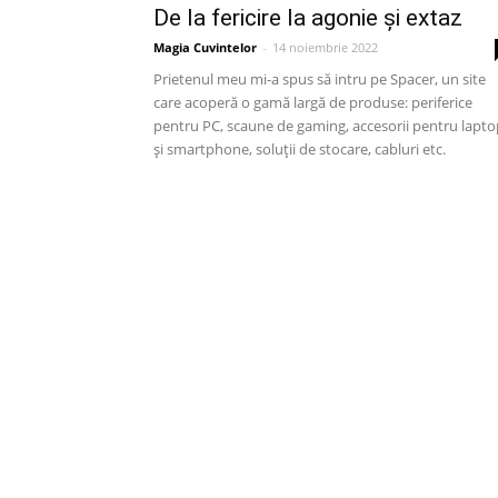
De la fericire la agonie și extaz
Magia Cuvintelor
-
14 noiembrie 2022
Prietenul meu mi-a spus să intru pe Spacer, un site
care acoperă o gamă largă de produse: periferice
pentru PC, scaune de gaming, accesorii pentru lapto
și smartphone, soluții de stocare, cabluri etc.