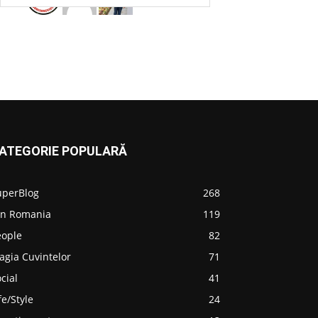
ATEGORIE POPULARĂ
uperBlog
268
in Romania
119
eople
82
agia Cuvintelor
71
cial
41
fe/Style
24