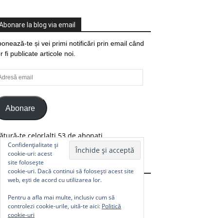
Abonare la blog via email
onează-te și vei primi notificări prin email când
r fi publicate articole noi.
resă
ail
Abonare
ătură-te celorlalți 53 de abonați.
Confidențialitate și
cookie-uri: acest
site folosește
Comunitate
cookie-uri. Dacă continui să folosești acest site
web, ești de acord cu utilizarea lor.
Pentru a afla mai multe, inclusiv cum să
controlezi cookie-urile, uită-te aici:
Politică
cookie-uri