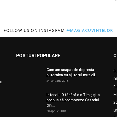
FOLLOW US ON INSTAGRAM
@MAGIACUVINTELOR
POSTURI POPULARE
C
Cum am scapat de depresia
S
puternica cu ajutorul muzicii.
D
24 ianuarie 2018
ru
P
M
Interviu. O tânără din Timiș și-a
propus să promoveze Castelul
So
din...
Li
20 aprilie 2018