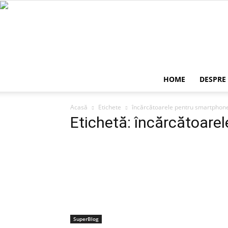
HOME
DESPRE
Acasă
Etichete
încărcătoarele pentru smartphon
Etichetă: încărcătoare
SuperBlog