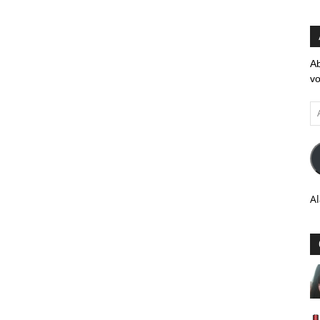
Ab
vo
Ad
em
Al