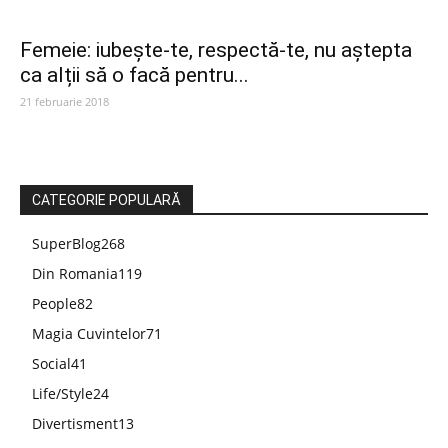
Femeie: iubește-te, respectă-te, nu aștepta
ca alții să o facă pentru...
21 februarie 2018
CATEGORIE POPULARĂ
SuperBlog
268
Din Romania
119
People
82
Magia Cuvintelor
71
Social
41
Life/Style
24
Divertisment
13