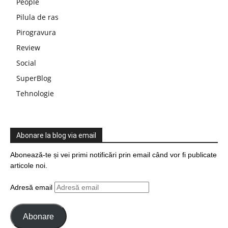
People
Pilula de ras
Pirogravura
Review
Social
SuperBlog
Tehnologie
Abonare la blog via email
Abonează-te și vei primi notificări prin email când vor fi publicate
articole noi.
Adresă email
Abonare