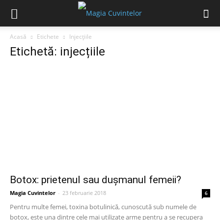
Acasă
Etichete
Injecțiile
Etichetă: injecțiile
Botox: prietenul sau dușmanul femeii?
Magia Cuvintelor
-
23 februarie 2018
6
Pentru multe femei, toxina botulinică, cunoscută sub numele de
botox, este una dintre cele mai utilizate arme pentru a se recupera