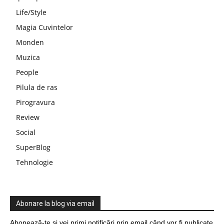
Life/Style
Magia Cuvintelor
Monden
Muzica
People
Pilula de ras
Pirogravura
Review
Social
SuperBlog
Tehnologie
Abonare la blog via email
Abonează-te și vei primi notificări prin email când vor fi publicate