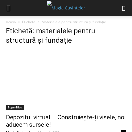
Acasă
Etichete
Materialele pentru structură și fundație
Etichetă: materialele pentru
structură și fundație
SuperBlog
Depozitul virtual – Construiește-ți visele, noi
aducem sursele!