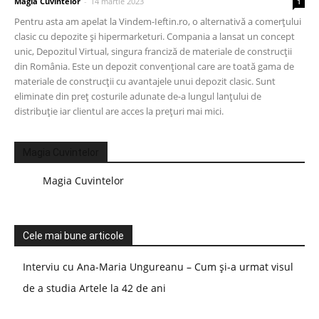
Magia Cuvintelor
-
14 martie 2023
1
Pentru asta am apelat la Vindem-Ieftin.ro, o alternativă a comerțului
clasic cu depozite și hipermarketuri. Compania a lansat un concept
unic, Depozitul Virtual, singura franciză de materiale de construcții
din România. Este un depozit convențional care are toată gama de
materiale de construcții cu avantajele unui depozit clasic. Sunt
eliminate din preț costurile adunate de-a lungul lanțului de
distribuție iar clientul are acces la prețuri mai mici.
Magia Cuvintelor
Magia Cuvintelor
Cele mai bune articole
Interviu cu Ana-Maria Ungureanu – Cum și-a urmat visul
de a studia Artele la 42 de ani