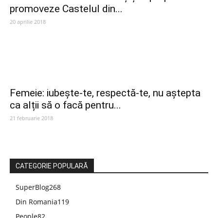
promoveze Castelul din...
20 aprilie 2018
Femeie: iubește-te, respectă-te, nu aștepta
ca alții să o facă pentru...
21 februarie 2018
CATEGORIE POPULARĂ
SuperBlog
268
Din Romania
119
People
82