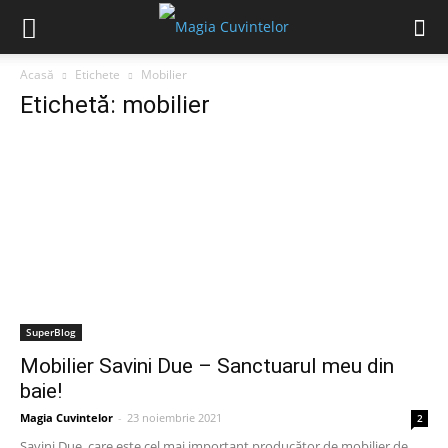
Acasă
Etichete
Mobilier
Etichetă: mobilier
SuperBlog
Mobilier Savini Due – Sanctuarul meu din
baie!
Magia Cuvintelor
-
23 noiembrie 2021
2
Savini Due, care este cel mai important producător de mobilier de