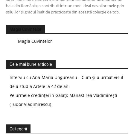
baie din România, a contribuit într-un mod ideal nevoilor mele prin
stilul lor și gradul înalt de practicitate din această colecție de top.
Magia Cuvintelor
Magia Cuvintelor
Cele mai bune articole
Interviu cu Ana-Maria Ungureanu – Cum și-a urmat visul
de a studia Artele la 42 de ani
Pe urmele credinței în Galați: Mănăstirea Vladimirești
(Tudor Vladimirescu)
Categorii