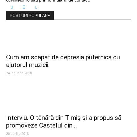
cuvintelor.ro sau prin formularul de contact.
POSTURI POPULARE
Cum am scapat de depresia puternica cu
ajutorul muzicii.
24 ianuarie 2018
Interviu. O tânără din Timiș și-a propus să
promoveze Castelul din...
20 aprilie 2018