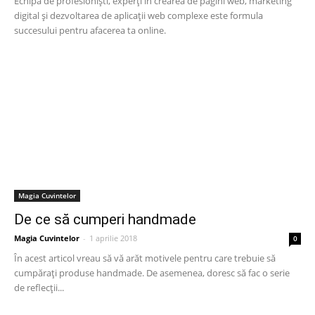
Echipa de profesioniști, experți în crearea de pagini web, marketing
digital și dezvoltarea de aplicații web complexe este formula
succesului pentru afacerea ta online.
Magia Cuvintelor
De ce să cumperi handmade
Magia Cuvintelor
-
1 aprilie 2018
0
În acest articol vreau să vă arăt motivele pentru care trebuie să
cumpărați produse handmade. De asemenea, doresc să fac o serie
de reflecții...