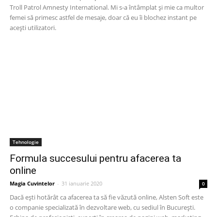
Troll Patrol Amnesty International. Mi s-a întâmplat și mie ca multor
femei să primesc astfel de mesaje, doar că eu îi blochez instant pe
acești utilizatori.
Tehnologie
Formula succesului pentru afacerea ta
online
Magia Cuvintelor
-
31 ianuarie 2020
0
Dacă ești hotărât ca afacerea ta să fie văzută online, Alsten Soft este
o companie specializată în dezvoltare web, cu sediul în București.