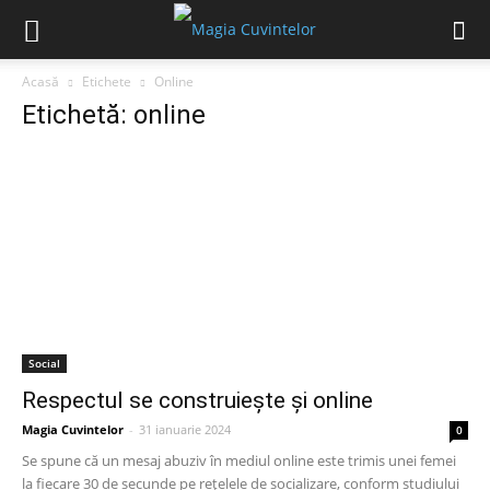
Acasă
Etichete
Online
Etichetă: online
Social
Respectul se construiește și online
Magia Cuvintelor
-
31 ianuarie 2024
0
Se spune că un mesaj abuziv în mediul online este trimis unei femei
la fiecare 30 de secunde pe rețelele de socializare, conform studiului