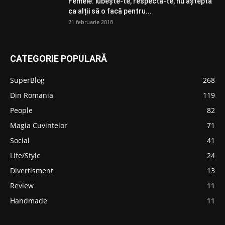
Femeie: iubește-te, respectă-te, nu aștepta
ca alții să o facă pentru...
21 februarie 2018
CATEGORIE POPULARĂ
SuperBlog
268
Din Romania
119
People
82
Magia Cuvintelor
71
Social
41
Life/Style
24
Divertisment
13
Review
11
Handmade
11