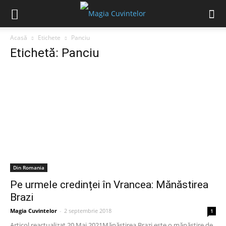
Acasă
Etichete
Panciu
Etichetă: Panciu
Din Romania
Pe urmele credinței în Vrancea: Mănăstirea
Brazi
Magia Cuvintelor
-
2 septembrie 2018
1
Articol reactualizat 20 Mai 2021Mănăstirea Brazi este o mănăstire de