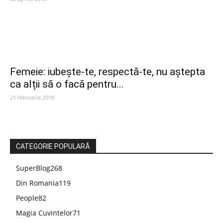
Femeie: iubește-te, respectă-te, nu aștepta
ca alții să o facă pentru...
21 februarie 2018
CATEGORIE POPULARĂ
SuperBlog
268
Din Romania
119
People
82
Magia Cuvintelor
71