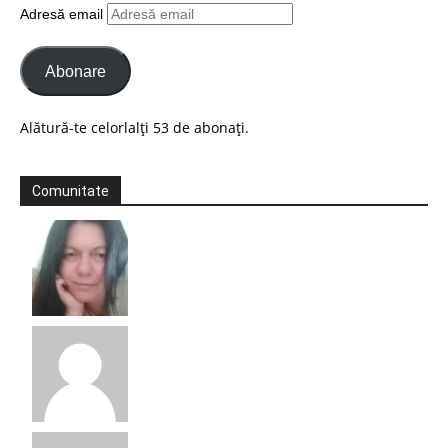
Adresă email
Abonare
Alătură-te celorlalți 53 de abonați.
Comunitate