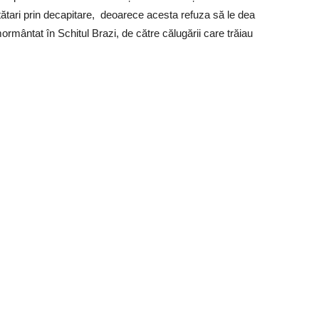
 tătari prin decapitare, deoarece acesta refuza să le dea
nmormântat în Schitul Brazi, de către călugării care trăiau