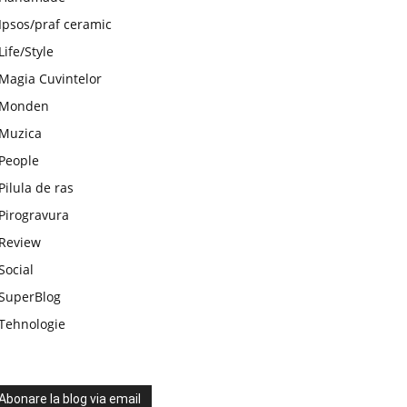
Ipsos/praf ceramic
Life/Style
Magia Cuvintelor
Monden
Muzica
People
Pilula de ras
Pirogravura
Review
Social
SuperBlog
Tehnologie
Abonare la blog via email