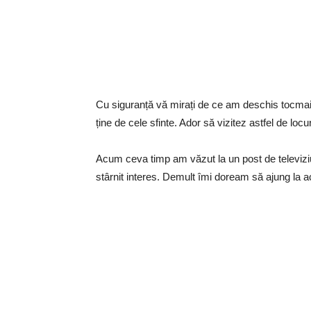
Cu siguranță vă mirați de ce am deschis tocmai a
ține de cele sfinte. Ador să vizitez astfel de loc
Acum ceva timp am văzut la un post de televiz
stârnit interes. Demult îmi doream să ajung la a