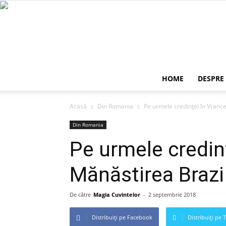
HOME
DESPRE
Acasă
Din Romania
Pe urmele credinței în Vranc
Din Romania
Pe urmele credin
Mănăstirea Brazi
De către
Magia Cuvintelor
-
2 septembrie 2018
Distribuiți pe Facebook
Distribuiți pe 