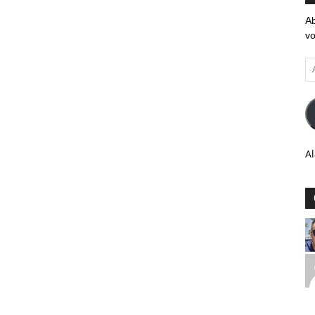
Ab
vo
Ad
em
Al