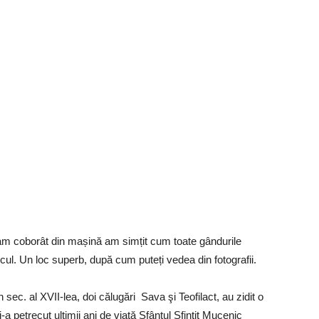
am coborât din mașină am simțit cum toate gândurile
ocul. Un loc superb, după cum puteți vedea din fotografii.
ec. al XVII-lea, doi călugări Sava şi Teofilact, au zidit o
-a petrecut ultimii ani de viață Sfântul Sfințit Mucenic