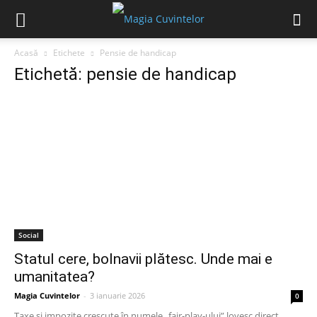
Acasă
Etichete
Pensie de handicap
Etichetă: pensie de handicap
Social
Statul cere, bolnavii plătesc. Unde mai e
umanitatea?
Magia Cuvintelor
-
3 ianuarie 2026
0
Taxe și impozite crescute în numele „fair-play-ului” lovesc direct