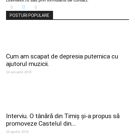
cuvintelor.ro sau prin formularul de contact.
POSTURI POPULARE
Cum am scapat de depresia puternica cu
ajutorul muzicii.
24 ianuarie 2018
Interviu. O tânără din Timiș și-a propus să
promoveze Castelul din...
20 aprilie 2018