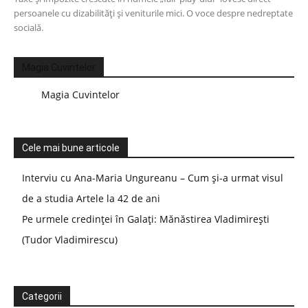
persoanele cu dizabilități și veniturile mici. O voce despre nedreptate
socială.
Magia Cuvintelor
Magia Cuvintelor
Cele mai bune articole
Interviu cu Ana-Maria Ungureanu – Cum și-a urmat visul
de a studia Artele la 42 de ani
Pe urmele credinței în Galați: Mănăstirea Vladimirești
(Tudor Vladimirescu)
Categorii