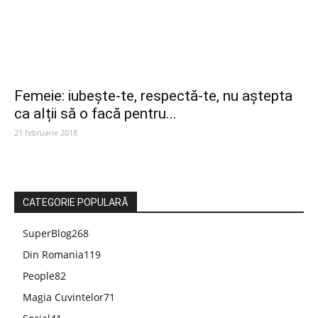
Femeie: iubește-te, respectă-te, nu aștepta
ca alții să o facă pentru...
21 februarie 2018
CATEGORIE POPULARĂ
SuperBlog
268
Din Romania
119
People
82
Magia Cuvintelor
71