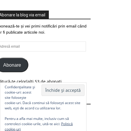
Abonare la blog via email
onează-te și vei primi notificări prin email când
r fi publicate articole noi.
resă
ail
Abonare
ătură-te celorlalți 53 de abonați.
Confidențialitate și
cookie-uri: acest
site folosește
Comunitate
cookie-uri. Dacă continui să folosești acest site
web, ești de acord cu utilizarea lor.
Pentru a afla mai multe, inclusiv cum să
controlezi cookie-urile, uită-te aici:
Politică
cookie-uri