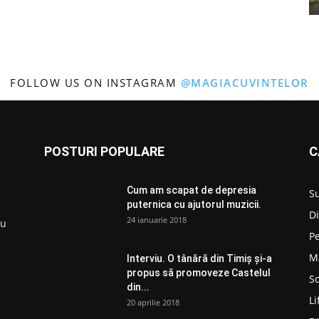
FOLLOW US ON INSTAGRAM
@MAGIACUVINTELOR
POSTURI POPULARE
C
Cum am scapat de depresia
S
puternica cu ajutorul muzicii.
D
24 ianuarie 2018
ru
P
M
Interviu. O tânără din Timiș și-a
propus să promoveze Castelul
So
din...
Li
20 aprilie 2018