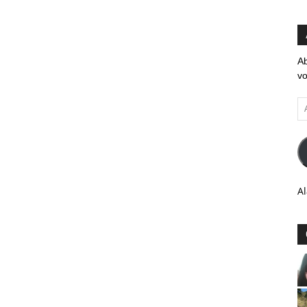
Ab
vo
Ad
em
Al