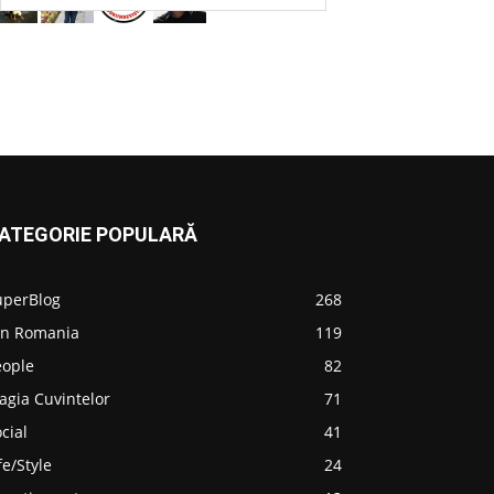
ATEGORIE POPULARĂ
uperBlog
268
in Romania
119
eople
82
agia Cuvintelor
71
cial
41
fe/Style
24