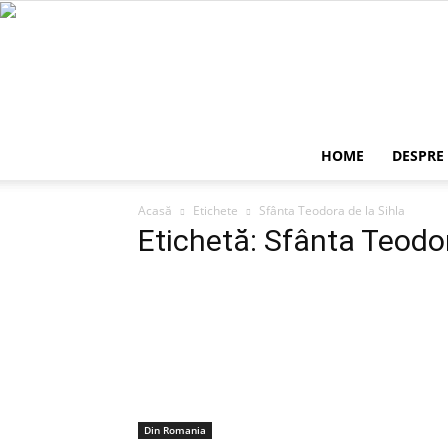
HOME
DESPRE
Acasă
Etichete
Sfânta Teodora de la Sihla
Etichetă: Sfânta Teodor
Din Romania