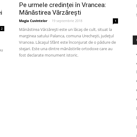
Pe urmele credinței în Vrancea:
i
Mănăstirea Vărzărești
Magia Cuvintelor
-
19 septembrie 2018
1
2
Mănăstirea Vărzărești este un lăcaș de cult, situat la
marginea satului Palanca, comuna Urechești, județul
Vrancea. Lăcașul Sfânt este înconjurat de o pădure de
stejari. Este una dintre mănăstirile ortodoxe care au
au
fost declarate monument istoric.
n