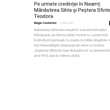
Pe urmele credinței în Neamț:
Mănăstirea Sihla și Peștera Sfinte
Teodora
Magia Cuvintelor
-
2 mai 2021
Mănăstirea Sihla este situată în sud-estul Munților
Stânișoarei, pe Obcina Sihlei, munte cu o puternică
încărcătură spirituală. Cu toate că chiliile călugărilor 
fost îmbunătățite, bisericuța din lemn cu hramul
„Nașterea Sfântului Ioan Botezătorul” ce datează di
anul 1813, parcă a rămas uitată.