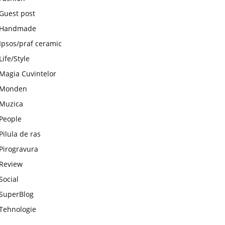
Guest post
Handmade
Ipsos/praf ceramic
Life/Style
Magia Cuvintelor
Monden
Muzica
People
Pilula de ras
Pirogravura
Review
Social
SuperBlog
Tehnologie