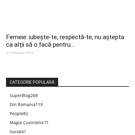
Femeie: iubește-te, respectă-te, nu aștepta
ca alții să o facă pentru...
21 februarie 2018
CATEGORIE POPULARĂ
SuperBlog
268
Din Romania
119
People
82
Magia Cuvintelor
71
Social
41