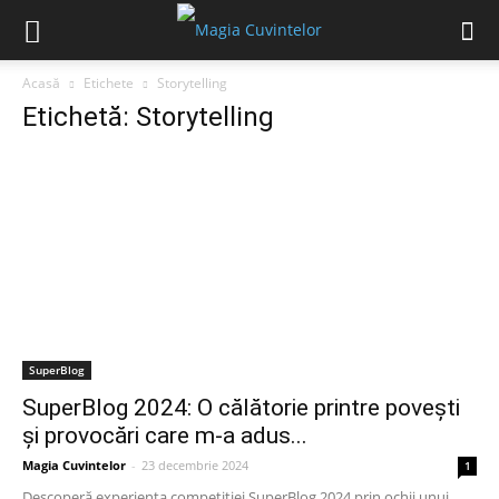
Acasă
Etichete
Storytelling
Etichetă: Storytelling
SuperBlog
SuperBlog 2024: O călătorie printre povești
și provocări care m-a adus...
Magia Cuvintelor
-
23 decembrie 2024
1
Descoperă experiența competiției SuperBlog 2024 prin ochii unui