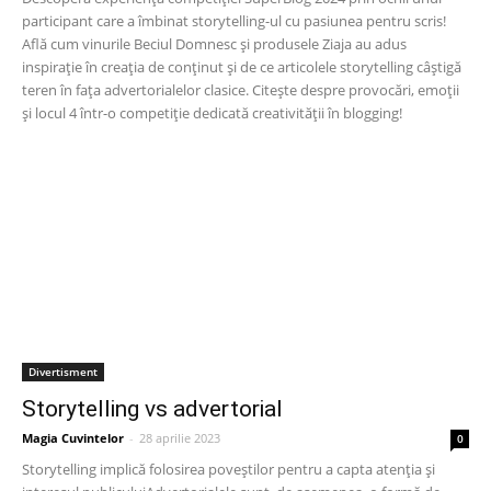
participant care a îmbinat storytelling-ul cu pasiunea pentru scris!
Află cum vinurile Beciul Domnesc și produsele Ziaja au adus
inspirație în creația de conținut și de ce articolele storytelling câștigă
teren în fața advertorialelor clasice. Citește despre provocări, emoții
și locul 4 într-o competiție dedicată creativității în blogging!
Divertisment
Storytelling vs advertorial
Magia Cuvintelor
-
28 aprilie 2023
0
Storytelling implică folosirea poveștilor pentru a capta atenția și