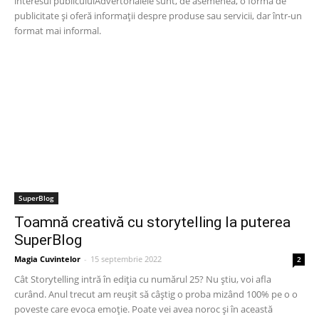
interesul publiculuiAdvertorialele sunt, de asemenea, o formă de
publicitate și oferă informații despre produse sau servicii, dar într-un
format mai informal.
SuperBlog
Toamnă creativă cu storytelling la puterea
SuperBlog
Magia Cuvintelor
-
15 septembrie 2022
2
Cât Storytelling intră în ediția cu numărul 25? Nu știu, voi afla
curând. Anul trecut am reușit să câștig o proba mizând 100% pe o o
poveste care evoca emoție. Poate vei avea noroc și în această