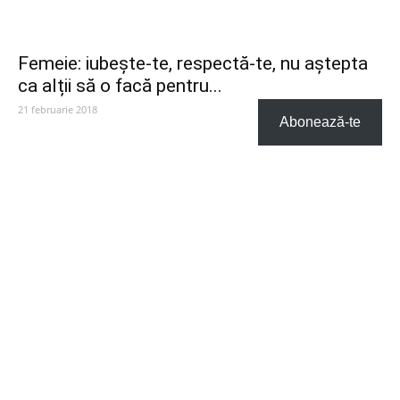
Femeie: iubește-te, respectă-te, nu aștepta
ca alții să o facă pentru...
21 februarie 2018
Abonează-te
CATEGORIE POPULARĂ
SuperBlog
268
Din Romania
119
People
82
Magia Cuvintelor
71
Social
41
Life/Style
24
Divertisment
13