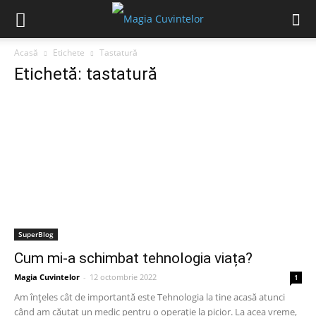
Acasă
Etichete
Tastatură
Etichetă: tastatură
SuperBlog
Cum mi-a schimbat tehnologia viața?
Magia Cuvintelor
-
12 octombrie 2022
1
Am înțeles cât de importantă este Tehnologia la tine acasă atunci
când am căutat un medic pentru o operație la picior. La acea vreme,