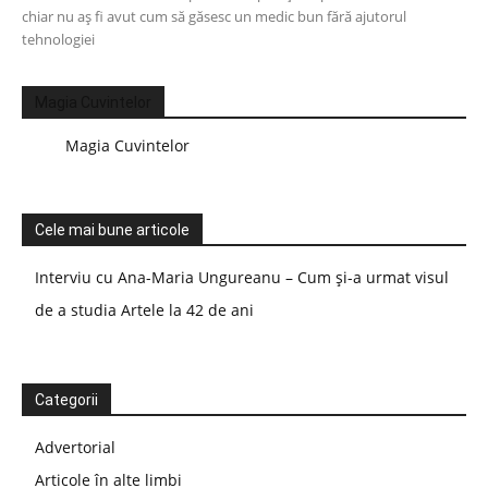
chiar nu aș fi avut cum să găsesc un medic bun fără ajutorul
tehnologiei
Magia Cuvintelor
Magia Cuvintelor
Cele mai bune articole
Interviu cu Ana-Maria Ungureanu – Cum și-a urmat visul
de a studia Artele la 42 de ani
Categorii
Advertorial
Articole în alte limbi