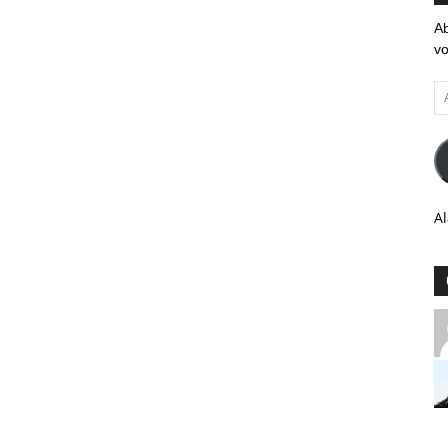
Ab
vo
Ad
em
Al