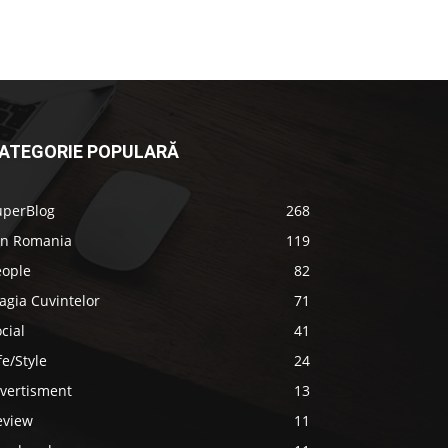
ATEGORIE POPULARĂ
uperBlog
268
in Romania
119
eople
82
agia Cuvintelor
71
cial
41
fe/Style
24
ivertisment
13
eview
11