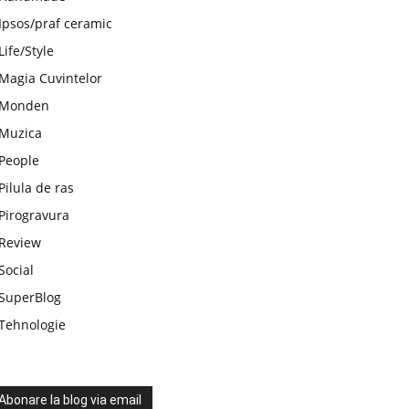
Ipsos/praf ceramic
Life/Style
Magia Cuvintelor
Monden
Muzica
People
Pilula de ras
Pirogravura
Review
Social
SuperBlog
Tehnologie
Abonare la blog via email