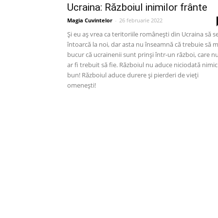
Ucraina: Războiul inimilor frânte
Magia Cuvintelor
-
26 februarie 2022
Și eu aș vrea ca teritoriile românești din Ucraina să s
întoarcă la noi, dar asta nu înseamnă că trebuie să 
bucur că ucrainenii sunt prinși într-un război, care n
ar fi trebuit să fie. Războiul nu aduce niciodată nimic
bun! Războiul aduce durere și pierderi de vieți
omenești!