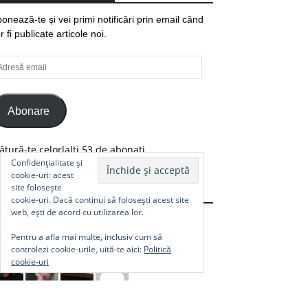
onează-te și vei primi notificări prin email când
r fi publicate articole noi.
resă
ail
Abonare
ătură-te celorlalți 53 de abonați.
Confidențialitate și
cookie-uri: acest
site folosește
Comunitate
cookie-uri. Dacă continui să folosești acest site
web, ești de acord cu utilizarea lor.
Pentru a afla mai multe, inclusiv cum să
controlezi cookie-urile, uită-te aici:
Politică
cookie-uri