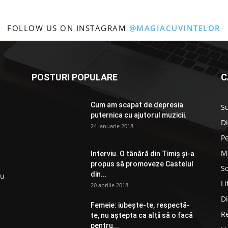
FOLLOW US ON INSTAGRAM
@MAGIACUVINTELOR
POSTURI POPULARE
C
Cum am scapat de depresia
S
puternica cu ajutorul muzicii.
D
24 ianuarie 2018
P
M
Interviu. O tânără din Timiș și-a
propus să promoveze Castelul
So
din...
ru
Li
20 aprilie 2018
D
Femeie: iubește-te, respectă-
R
te, nu aștepta ca alții să o facă
pentru...